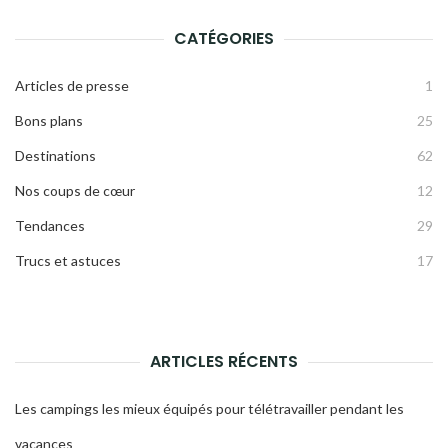
RECH
CATÉGORIES
Articles de presse
1
Bons plans
25
Destinations
62
Nos coups de cœur
12
Tendances
29
Trucs et astuces
17
ARTICLES RÉCENTS
Les campings les mieux équipés pour télétravailler pendant les
vacances