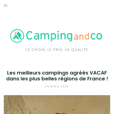
Aller
au
RÉSERVEZ VOTRE CAMPING
contenu
TENDANCES
DESTINATIONS
LE CHOIX, LE PRIX, LA QUALITÉ
TRUCS ET ASTUCES
BONS PLANS
Les meilleurs campings agréés VACAF
NOS COUPS DE CŒUR
dans les plus belles régions de France !
24 AVRIL 2025
ARTICLES DE PRESSE