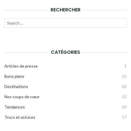
RECHERCHER
Recherche
LANC
pour :
LA
RECH
CATÉGORIES
Articles de presse
1
Bons plans
25
Destinations
62
Nos coups de cœur
12
Tendances
29
Trucs et astuces
17