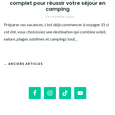
complet pour réussir votre séjour en
camping
/
24 FÉVRIER 2026
Préparer ses vacances, c’est déjà commencer à voyager. Et si
cet été, vous choisissiez une destination qui combine soleil,
nature, plages sublimes et campings tout…
NAVIGATION
← ANCIENS ARTICLES
DES
ARTICLES