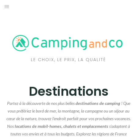
Aller
au
RÉSERVEZ VOTRE CAMPING
contenu
TENDANCES
DESTINATIONS
LE CHOIX, LE PRIX, LA QUALITÉ
TRUCS ET ASTUCES
BONS PLANS
Destinations
NOS COUPS DE CŒUR
Partez à la découverte de nos plus belles
destinations de camping
! Que
ARTICLES DE PRESSE
vous préfériez le bord de mer, la montagne, la campagne ou un séjour au
cœur de la nature, trouvez l’endroit parfait pour vos prochaines vacances.
Nos
locations de mobil-homes, chalets et emplacements
s’adaptent à
toutes vos envies et à tous les budgets. Explorez les régions de France