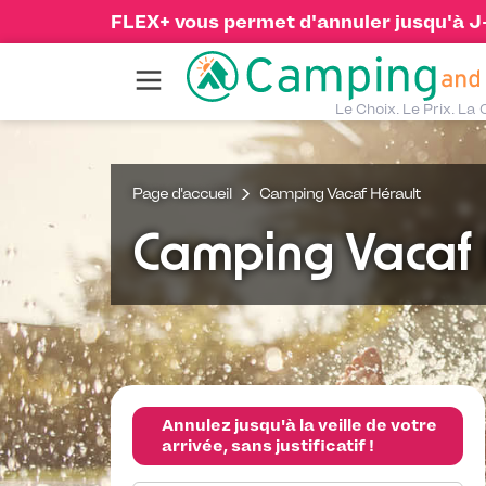
FLEX+ vous permet d'annuler jusqu'à J-1
Le Choix. Le Prix. La 
Page d'accueil
Camping Vacaf Hérault
Camping Vacaf 
Annulez jusqu'à la veille de votre
arrivée, sans justificatif !