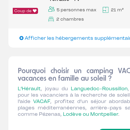
5 personnes max
21 m²
Coup de
2 chambres
Afficher les hébergements supplémentai
Pourquoi choisir un camping VA
vacances en famille au soleil ?
L’Hérault
, joyau du
Languedoc-Roussillon
pour les vacanciers à la recherche de soleil
l’aide
VACAF
, profitez d’un séjour aborda
plages méditerranéennes, arrière-pays s
comme Pézenas,
Lodève ou Montpellier
.