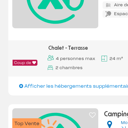
Aire d
Espace
Chalet - Terrasse
4 personnes max
24 m²
Coup de
2 chambres
Afficher les hébergements supplémentai
Camping
Mo
Top Vente
L