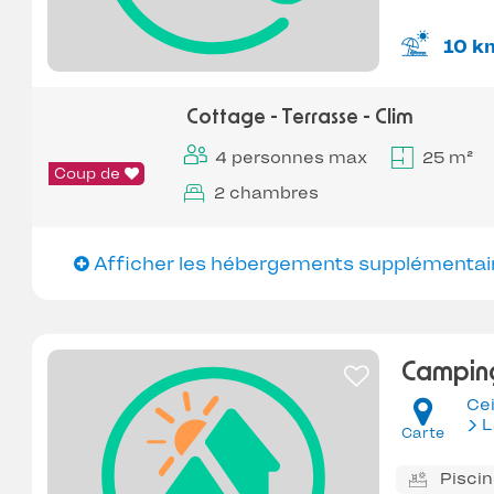
10 k
Cottage - Terrasse - Clim
4 personnes max
25 m²
Coup de
2 chambres
Afficher les hébergements supplémentai
Camping
Ce
L
Carte
Pisci