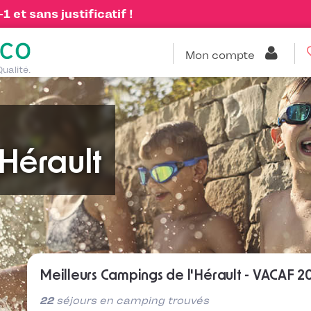
 et sans justificatif !
Mon compte
Qualité.
Hérault
Meilleurs Campings de l'Hérault - VACAF 2
22
séjours en camping trouvés