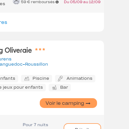
59 €
remboursés
Du 05/09 au 12/09
es
res
 Oliveraie
urens
anguedoc-Roussillon
enfants
Piscine
Animations
e jeux pour enfants
Bar
Voir le camping
Pour 7 nuits