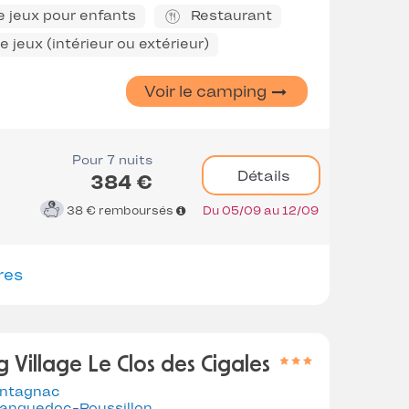
e jeux pour enfants
Restaurant
 jeux (intérieur ou extérieur)
Voir le camping
Pour 7 nuits
Détails
384 €
38 €
remboursés
Du 05/09 au 12/09
res
 Village Le Clos des Cigales
ntagnac
anguedoc-Roussillon