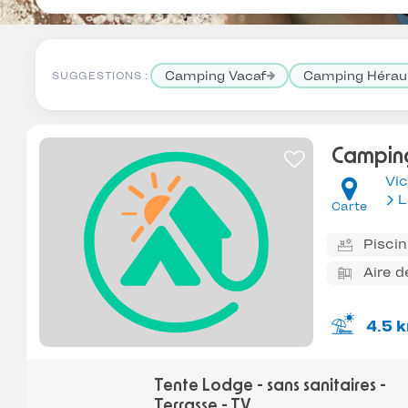
Camping Vacaf
Camping Hérau
SUGGESTIONS :
Camping
Vic
L
Carte
Pisci
Aire d
4.5 
Tente Lodge - sans sanitaires -
Terrasse - TV