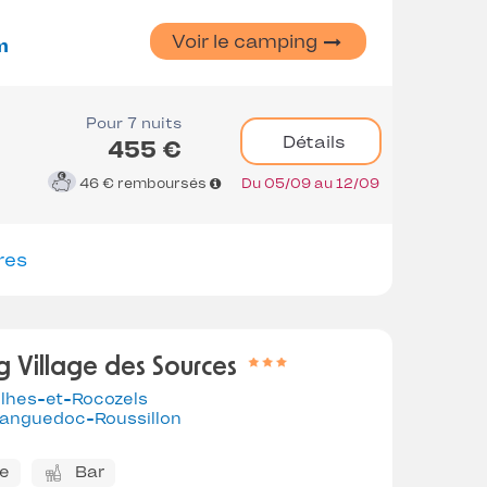
Voir le camping
m
Pour 7 nuits
Détails
455 €
46 €
remboursés
Du 05/09 au 12/09
res
 Village des Sources
ilhes-et-Rocozels
anguedoc-Roussillon
ne
Bar