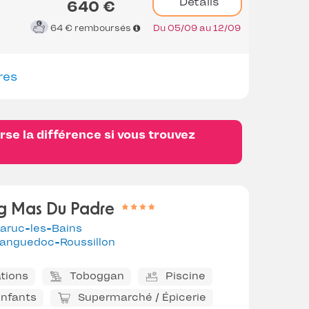
Détails
640 €
64 €
remboursés
Du 05/09 au 12/09
res
se la différence si vous trouvez
g Mas Du Padre
laruc-les-Bains
anguedoc-Roussillon
tions
Toboggan
Piscine
enfants
Supermarché / Épicerie