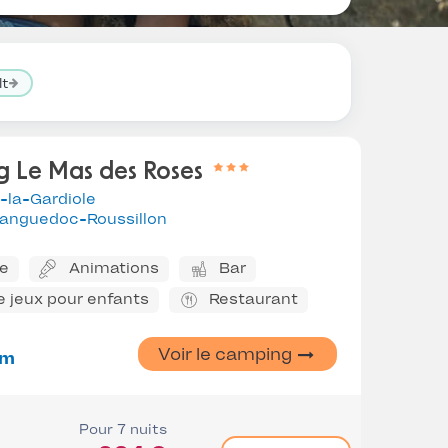
lt
 Le Mas des Roses
-la-Gardiole
anguedoc-Roussillon
ne
Animations
Bar
e jeux pour enfants
Restaurant
Voir le camping
km
Pour 7 nuits