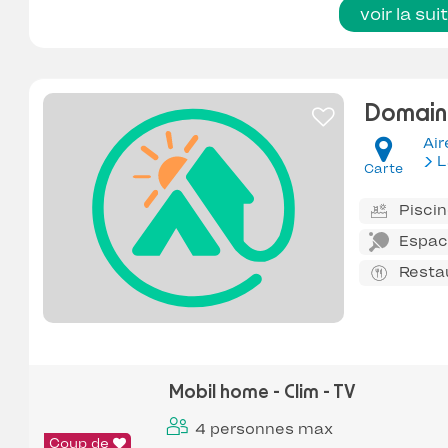
voir la sui
Domain
Air
L
Carte
Pisci
Espace
Resta
Mobil home - Clim - TV
4 personnes max
Coup de