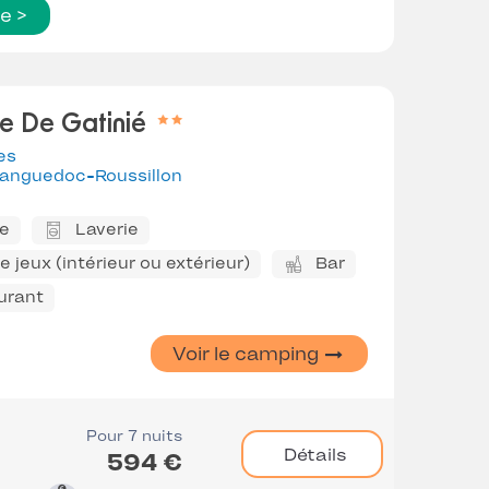
te >
e De Gatinié
es
anguedoc-Roussillon
ne
Laverie
 jeux (intérieur ou extérieur)
Bar
urant
Voir le camping
Pour 7 nuits
Détails
594 €