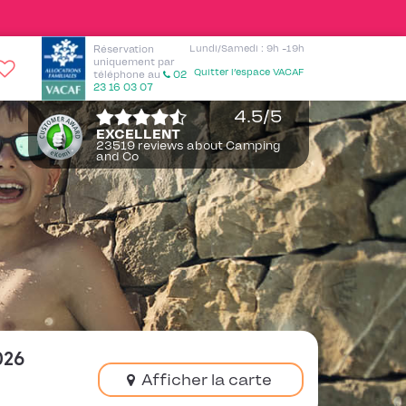
Réservation
Lundi/Samedi : 9h -19h
uniquement par
Quitter l’espace VACAF
téléphone
au
02
23 16 03 07
4.5
/5
EXCELLENT
23519 reviews about Camping
and Co
026
Afficher la carte