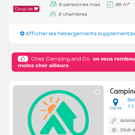
6 personnes max
26 m²
Coup de
2 chambres
Afficher les hébergements supplémentai
Chez Camping and Co
on vous rembour
moins cher ailleurs
Campin
Ba
L
Carte
Anima
Club 