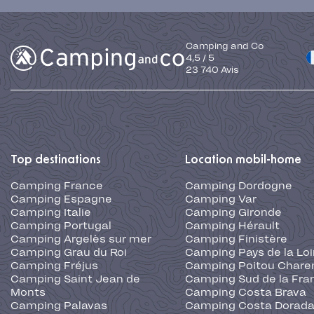
Camping and Co
4,5
/
5
23 740
Avis
Top destinations
Location mobil-home
Camping France
Camping Dordogne
Camping Espagne
Camping Var
Camping Italie
Camping Gironde
Camping Portugal
Camping Hérault
Camping Argelès sur mer
Camping Finistère
Camping Grau du Roi
Camping Pays de la Loi
Camping Fréjus
Camping Poitou Chare
Camping Saint Jean de
Camping Sud de la Fra
Monts
Camping Costa Brava
Camping Palavas
Camping Costa Dorad