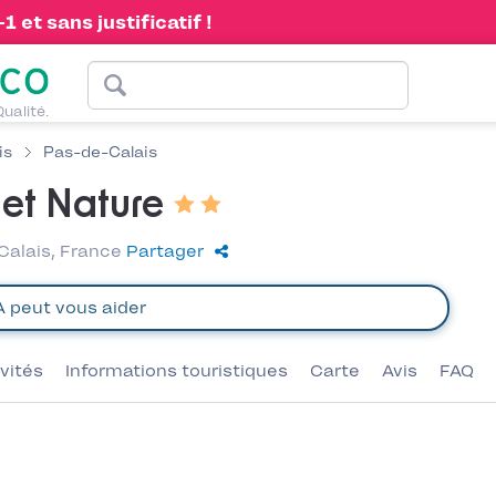
 et sans justificatif !
Qualité.
is
Pas-de-Calais
 et Nature
Calais, France
Partager
ivités
Informations touristiques
Carte
Avis
FAQ