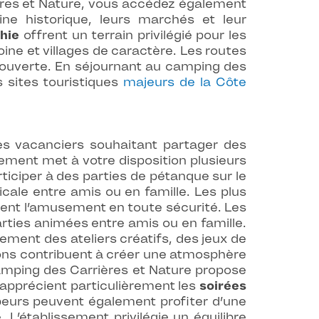
ières et Nature, vous accédez également
ne historique, leurs marchés et leur
thie
offrent un terrain privilégié pour les
ne et villages de caractère. Les routes
écouverte. En séjournant au camping des
 sites touristiques
majeurs de la Côte
es vacanciers souhaitant partager des
ement met à votre disposition plusieurs
ticiper à des parties de pétanque sur le
ale entre amis ou en famille. Les plus
isent l’amusement en toute sécurité. Les
arties animées entre amis ou en famille.
rement des ateliers créatifs, des jeux de
ions contribuent à créer une atmosphère
 camping des Carrières et Nature propose
s apprécient particulièrement les
soirées
mpeurs peuvent également profiter d’une
 L’établissement privilégie un équilibre