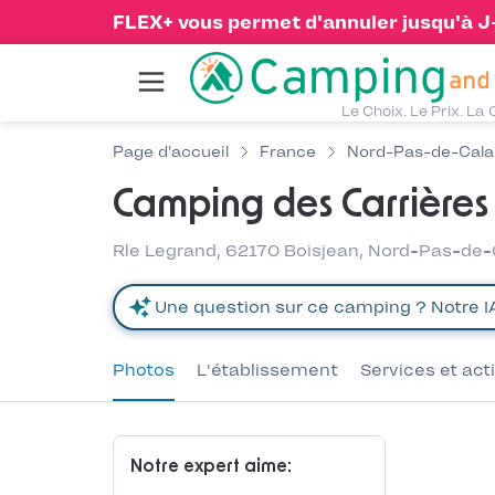
FLEX+ vous permet d'annuler jusqu'à J-1
Le Choix. Le Prix. La 
Page d'accueil
France
Nord-Pas-de-Cala
Camping des Carrières
Rle Legrand, 62170 Boisjean, Nord-Pas-de-
Photos
L'établissement
Services et act
Notre expert aime: