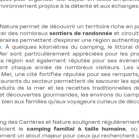
environnement propice à la détente et aux échanges
Nature permet de découvrir un territoire riche en p
iter des nombreux
sentiers de randonnée
et circuit
aires permettent d’explorer une région authentique
e
. À quelques kilomètres du camping, le littoral 
Mer sont particulièrement appréciées pour les p
a région est également réputée pour ses événem
irent chaque année de nombreux visiteurs. Les v
-Mer, une cité fortifiée réputée pour ses rempart
aurants du secteur permettent de savourer les spéc
roduits de la mer et les recettes traditionnelles 
r et découvertes gourmandes, les environs du campi
i bien aux familles qu’aux voyageurs curieux de décou
ng des Carrières et Nature soulignent régulièreme
écient le
camping familial à taille humaine
, où
ent un atout majeur pour ceux qui recherchent un 