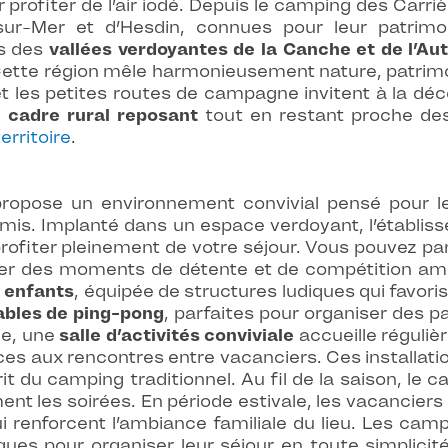
 profiter de l’air iodé. Depuis le camping des Carr
sur-Mer et d’Hesdin, connues pour leur patrimoi
s des
vallées verdoyantes de la Canche et de l’Au
Cette région mêle harmonieusement nature, patrimoi
 et les petites routes de campagne invitent à la d
n
cadre rural reposant
tout en restant proche des
erritoire
.
ropose un environnement convivial pensé pour l
is. Implanté dans un espace verdoyant, l’établiss
ofiter pleinement de votre séjour. Vous pouvez par
ger des moments de détente et de compétition amic
r enfants
, équipée de structures ludiques qui favor
ables de ping-pong
, parfaites pour organiser des p
ge, une
salle d’activités conviviale
accueille réguliè
ices aux rencontres entre vacanciers. Ces installat
rit du camping traditionnel. Au fil de la saison, le
ent les soirées. En période estivale, les vacancier
ui renforcent l’ambiance familiale du lieu. Les ca
es pour organiser leur séjour en toute simplicité.