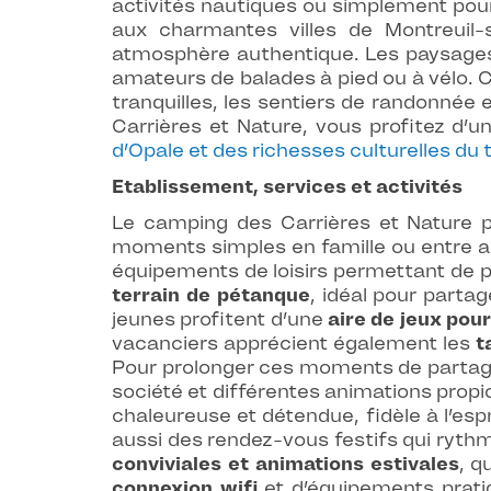
activités nautiques ou simplement pour
aux charmantes villes de Montreuil-
atmosphère authentique. Les paysage
amateurs de balades à pied ou à vélo. 
tranquilles, les sentiers de randonnée
Carrières et Nature, vous profitez d’u
d’Opale et des richesses culturelles du t
Etablissement, services et activités
Le camping des Carrières et Nature p
moments simples en famille ou entre am
équipements de loisirs permettant de pr
terrain de pétanque
, idéal pour parta
jeunes profitent d’une
aire de jeux pou
vacanciers apprécient également les
t
Pour prolonger ces moments de parta
société et différentes animations prop
chaleureuse et détendue, fidèle à l’esp
aussi des rendez-vous festifs qui rythm
conviviales et animations estivales
, q
connexion wifi
et d’équipements pratiqu