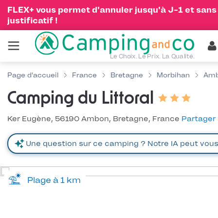
FLEX+ vous permet d'annuler jusqu'à J-1 et sans
justificatif !
Le Choix. Le Prix. La Qualité.
Page d'accueil
France
Bretagne
Morbihan
Am
Camping du Littoral
Ker Eugène, 56190 Ambon, Bretagne, France
Partager
Plage à 1 km