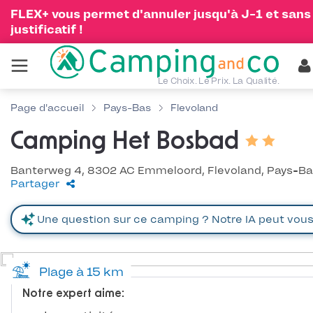
FLEX+ vous permet d'annuler jusqu'à J-1 et sans
justificatif !
Le Choix. Le Prix. La Qualité.
Page d'accueil
Pays-Bas
Flevoland
Camping Het Bosbad
Banterweg 4, 8302 AC Emmeloord, Flevoland, Pays-B
Partager
Plage à 15 km
Notre expert aime: