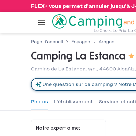
FLEX+ vous permet d'annuler jusqu'à J-1
Le Choix. Le Prix. La 
Page d'accueil
Espagne
Aragon
Camping La Estanca
Camino de La Estanca, s/n., 44600 Alcañiz
Photos
L'établissement
Services et act
Notre expert aime: