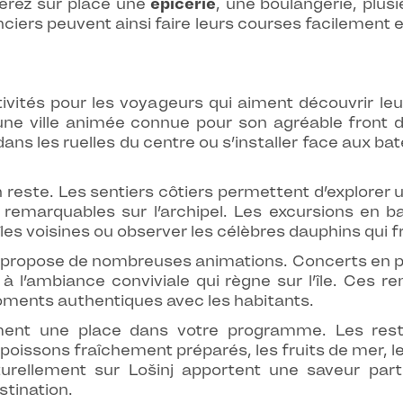
verez sur place une
épicerie
, une boulangerie, plu
nciers peuvent ainsi faire leurs courses facilement 
ctivités pour les voyageurs qui aiment découvrir le
, une ville animée connue pour son agréable front
 les ruelles du centre ou s’installer face aux bate
reste. Les sentiers côtiers permettent d’explorer
 remarquables sur l’archipel. Les excursions en 
es voisines ou observer les célèbres dauphins qui f
ion propose de nombreuses animations. Concerts en p
t à l’ambiance conviviale qui règne sur l’île. Ces 
moments authentiques avec les habitants.
ent une place dans votre programme. Les resta
s poissons fraîchement préparés, les fruits de mer, le
urellement sur Lošinj apportent une saveur part
estination.