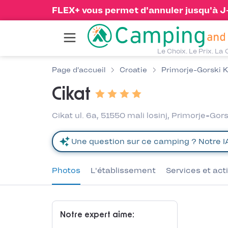
FLEX+ vous permet d'annuler jusqu'à J-1
Le Choix. Le Prix. La 
Page d'accueil
Croatie
Primorje-Gorski K
Cikat
Cikat ul. 6a, 51550 mali losinj, Primorje-Gors
Photos
L'établissement
Services et act
Notre expert aime: