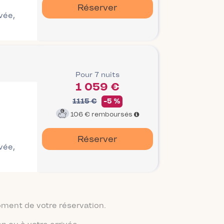
Réserver
ivée,
Pour 7 nuits
1 059 €
1115 €
-5 %
106 €
remboursés
Réserver
ivée,
moment de votre réservation.