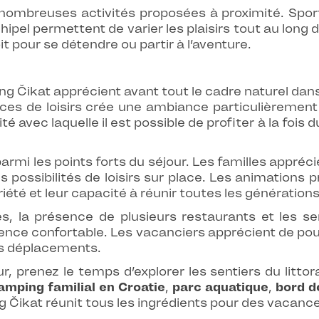
 nombreuses activités proposées à proximité. Sport
chipel permettent de varier les plaisirs tout au lon
t pour se détendre ou partir à l’aventure.
g Čikat apprécient avant tout le cadre naturel dans le
ces de loisirs crée une ambiance particulièrement
 avec laquelle il est possible de profiter à la fois 
armi les points forts du séjour. Les familles appréci
possibilités de loisirs sur place. Les animations 
été et leur capacité à réunir toutes les générations
es, la présence de plusieurs restaurants et les s
nce confortable. Les vacanciers apprécient de pouv
les déplacements.
, prenez le temps d’explorer les sentiers du littoral
amping familial en Croatie
,
parc aquatique
,
bord d
g Čikat réunit tous les ingrédients pour des vacances 