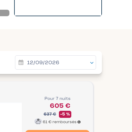
Pour 7 nuits
605 €
637 €
-5 %
61 €
remboursés