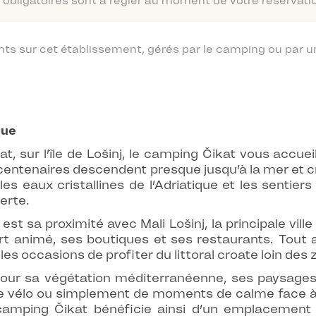
obligatoires sont à régler au moment de votre réservatio
 sur cet établissement, gérés par le camping ou par un
que
at, sur l’île de Lošinj, le camping Čikat vous accu
ns centenaires descendent presque jusqu’à la mer et
s eaux cristallines de l’Adriatique et les sentiers
erte.
t sa proximité avec Mali Lošinj, la principale vill
rt animé, ses boutiques et ses restaurants. Tout 
les occasions de profiter du littoral croate loin des
 pour sa végétation méditerranéenne, ses paysag
 vélo ou simplement de moments de calme face à la 
amping Čikat bénéficie ainsi d’un emplacement pr