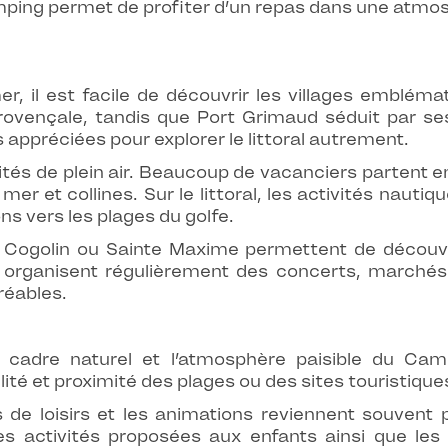
amping permet de profiter d’un repas dans une atmo
 il est facile de découvrir les villages embléma
rovençale, tandis que Port Grimaud séduit par s
s appréciées pour explorer le littoral autrement.
ivités de plein air. Beaucoup de vacanciers parten
 mer et collines. Sur le littoral, les activités nau
ons vers les plages du golfe.
ogolin ou Sainte Maxime permettent de découvrir 
es organisent régulièrement des concerts, marchés
réables.
le cadre naturel et l’atmosphère paisible du C
llité et proximité des plages ou des sites touristiqu
 de loisirs et les animations reviennent souvent 
les activités proposées aux enfants ainsi que le