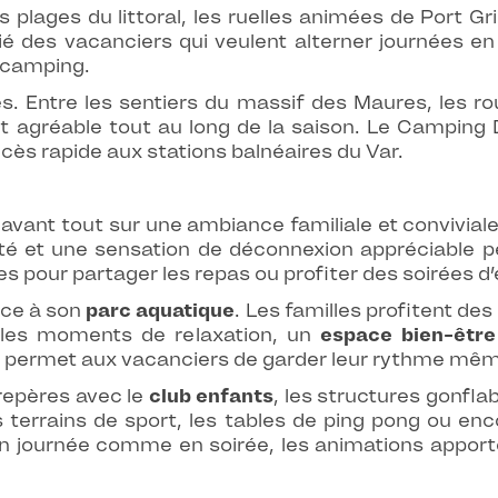
s plages du littoral, les ruelles animées de Port G
 des vacanciers qui veulent alterner journées en
 camping.
es. Entre les sentiers du massif des Maures, les 
et agréable tout au long de la saison. Le Camping
cès rapide aux stations balnéaires du Var.
ant tout sur une ambiance familiale et conviviale
mité et une sensation de déconnexion appréciable
s pour partager les repas ou profiter des soirées d’
âce à son
parc aquatique
. Les familles profitent d
r les moments de relaxation, un
espace bien-être
permet aux vacanciers de garder leur rythme même
repères avec le
club enfants
, les structures gonflab
s terrains de sport, les tables de ping pong ou en
n journée comme en soirée, les animations apport