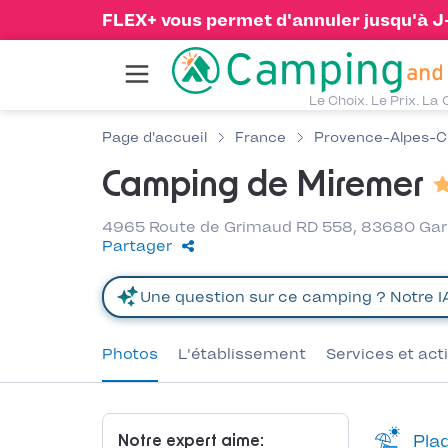
FLEX+ vous permet d'annuler jusqu'à J-1
Le Choix. Le Prix. La 
Page d'accueil
France
Provence-Alpes-C
Camping de Miremer
4965 Route de Grimaud RD 558, 83680 Gard
Partager
Photos
L'établissement
Services et act
Plag
Notre expert aime: