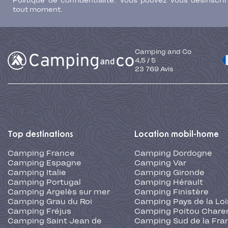
Politique de confidentialité. Vous pouvez vous désinscri
tout moment.
Camping and Co
4,5
/
5
23 769
Avis
Top destinations
Location mobil-home
Camping France
Camping Dordogne
Camping Espagne
Camping Var
Camping Italie
Camping Gironde
Camping Portugal
Camping Hérault
Camping Argelès sur mer
Camping Finistère
Camping Grau du Roi
Camping Pays de la Loi
Camping Fréjus
Camping Poitou Chare
Camping Saint Jean de
Camping Sud de la Fra