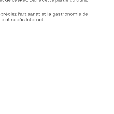
 et de basket. Dans cette partie du Jura,
préciez l’artisanat et la gastronomie de
rie et accès Internet.