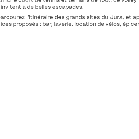
iche court de tennis et terrains de foot, de volley
 invitent à de belles escapades.
courez l’itinéraire des grands sites du Jura, et ap
ices proposés : bar, laverie, location de vélos, épice