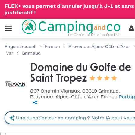
FLEX+ vous permet d'annuler jusqu'à J-1 et sans
justificatif !
Le Choix. Le Prix. La Qualité.
Page d'accueil
France
Provence-Alpes-Côte d'Azur
Var
Grimaud
Domaine du Golfe de
Saint Tropez
807 Chemin Vignaux, 83310 Grimaud,
Provence-Alpes-Côte d'Azur, France
Partag