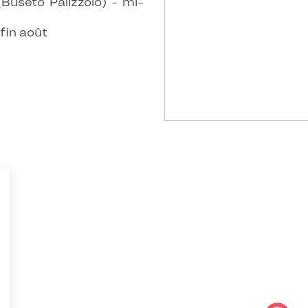
Buseto Palizzolo) - mi-
fin août