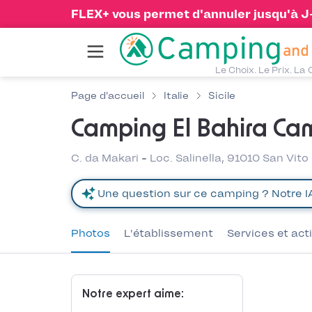
FLEX+ vous permet d'annuler jusqu'à J-1
Le Choix. Le Prix. La 
Page d'accueil
Italie
Sicile
Camping El Bahira Ca
C. da Makari - Loc. Salinella, 91010 San Vito 
Photos
L'établissement
Services et act
Notre expert aime: