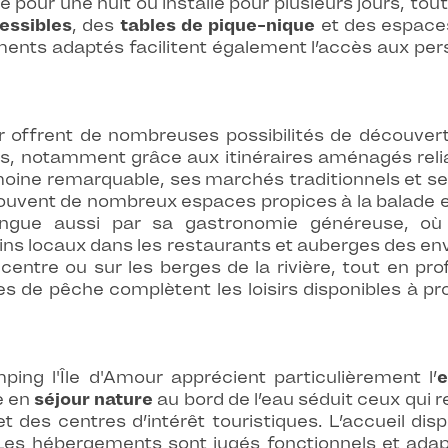
pour une nuit ou installé pour plusieurs jours, tout 
essibles
, des
tables de pique-nique
et des espace
ents adaptés facilitent également l’accès aux pers
r offrent de nombreuses possibilités de découver
es, notamment grâce aux itinéraires aménagés relia
rimoine remarquable, ses marchés traditionnels et s
trouvent de nombreux espaces propices à la balade e
ingue aussi par sa gastronomie généreuse, où v
vins locaux dans les restaurants et auberges des en
 centre ou sur les berges de la rivière, tout en pr
es de pêche complètent les loisirs disponibles à pro
ing l'Île d'Amour apprécient particulièrement l’
e
e en
séjour nature
au bord de l’eau séduit ceux qui r
t des centres d’intérêt touristiques. L’accueil di
s. Les hébergements sont jugés fonctionnels et ad