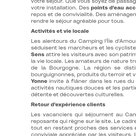
votre séjour. Que vous soyez de passage 
votre installation. Des
points d’eau acc
repos et de convivialité. Des aménagem
rendre le séjour agréable pour tous.
Activités et vie locale
Les alentours du Camping l'Île d'Amou
séduisent les marcheurs et les cyclist
Sens
attire les visiteurs avec son pat
la vie locale. Les amateurs de nature 
de la Bourgogne. La région se dist
bourguignonnes, produits du terroir et 
Yonne
invite à flâner dans les rues du
activités nautiques douces et les parti
détente et découvertes culturelles.
Retour d’expérience clients
Les vacanciers qui séjournent au Camp
reposante qui règne sur le site. Le cadr
tout en restant proches des services e
conviviale appréciée par les visiteur