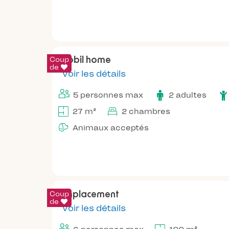
Coup
Mobil home
de
Voir les détails
5 personnes max
2 adultes
27 m²
2 chambres
Animaux acceptés
Coup
Emplacement
de
Voir les détails