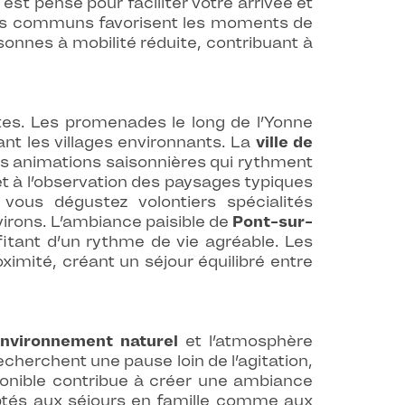
est pensé pour faciliter votre arrivée et
s communs favorisent les moments de
onnes à mobilité réduite, contribuant à
tes. Les promenades le long de l’Yonne
nt les villages environnants. La
ville de
es animations saisonnières qui rythment
t à l’observation des paysages typiques
ous dégustez volontiers spécialités
virons. L’ambiance paisible de
Pont-sur-
ofitant d’un rythme de vie agréable. Les
ximité, créant un séjour équilibré entre
nvironnement naturel
et l’atmosphère
echerchent une pause loin de l’agitation,
sponible contribue à créer une ambiance
aptés aux séjours en famille comme aux