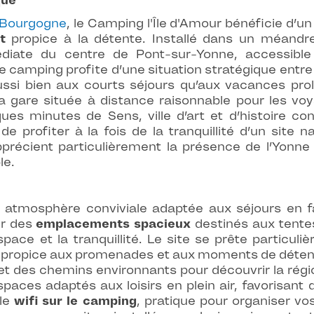
que
 Bourgogne
, le Camping l'Île d'Amour bénéficie d’un
t
propice à la détente. Installé dans un méandre 
diate du centre de Pont-sur-Yonne, accessible 
camping profite d’une situation stratégique entre 
ussi bien aux courts séjours qu’aux vacances pr
la gare située à distance raisonnable pour les vo
s minutes de Sens, ville d’art et d’histoire co
rofiter à la fois de la tranquillité d’un site na
pprécient particulièrement la présence de l’Yonne
le.
 atmosphère conviviale adaptée aux séjours en fa
r des
emplacements spacieux
destinés aux tente
espace et la tranquillité. Le site se prête particu
propice aux promenades et aux moments de détente a
t des chemins environnants pour découvrir la régi
spaces adaptés aux loisirs en plein air, favorisan
 le
wifi sur le camping
, pratique pour organiser v