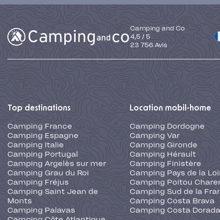
Camping and Co
4,5
/
5
23 756
Avis
Top destinations
Location mobil-home
Camping France
Camping Dordogne
Camping Espagne
Camping Var
Camping Italie
Camping Gironde
Camping Portugal
Camping Hérault
Camping Argelès sur mer
Camping Finistère
Camping Grau du Roi
Camping Pays de la Loi
Camping Fréjus
Camping Poitou Chare
Camping Saint Jean de
Camping Sud de la Fra
Monts
Camping Costa Brava
Camping Palavas
Camping Costa Dorad
Camping Côte Atlantique