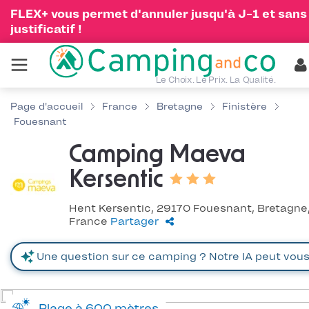
FLEX+ vous permet d'annuler jusqu'à J-1 et sans
justificatif !
Le Choix. Le Prix. La Qualité.
Page d'accueil
France
Bretagne
Finistère
Fouesnant
Camping Maeva
Kersentic
Hent Kersentic, 29170 Fouesnant, Bretagne
France
Partager
Plage à 600 mètres