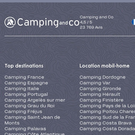
Camping and Co
4,5
/
5
23 769
Avis
Top destinations
Location mobil-home
Camping France
Camping Dordogne
Camping Espagne
Camping Var
Camping Italie
Camping Gironde
Camping Portugal
Camping Hérault
Camping Argelès sur mer
Camping Finistère
Camping Grau du Roi
Camping Pays de la Loi
Camping Fréjus
Camping Poitou Chare
Camping Saint Jean de
Camping Sud de la Fra
Monts
Camping Costa Brava
Camping Palavas
Camping Costa Dorad
Camping Côte Atlantique