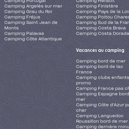
Camping Portugal
Camping Hérault
Camping Argelès sur mer
Camping Finistère
Camping Grau du Roi
Camping Pays de la Loi
Camping Fréjus
Camping Poitou Chare
Camping Saint Jean de
Camping Sud de la Fra
Monts
Camping Costa Brava
Camping Palavas
Camping Costa Dorad
Camping Côte Atlantique
Vacances au camping
Camping bord de mer
Camping bord de lac
France
Camping clubs enfants
promo
Camping France pas c
Camping Espagne bord
mer
Camping Côte d'Azur p
cher
Camping Languedoc
Roussillon bord de mer
Camping dernière min