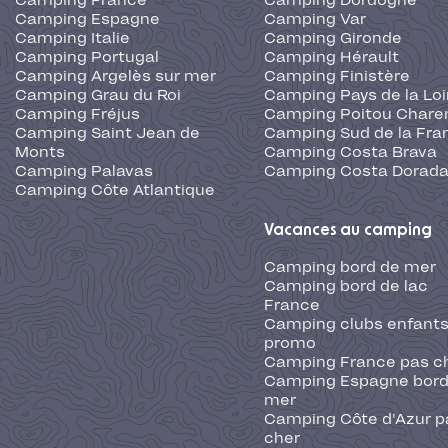
Camping France
Camping Dordogne
Camping Espagne
Camping Var
Camping Italie
Camping Gironde
Camping Portugal
Camping Hérault
Camping Argelès sur mer
Camping Finistère
Camping Grau du Roi
Camping Pays de la Loi
Camping Fréjus
Camping Poitou Chare
Camping Saint Jean de
Camping Sud de la Fra
Monts
Camping Costa Brava
Camping Palavas
Camping Costa Dorad
Camping Côte Atlantique
Vacances au camping
Camping bord de mer
Camping bord de lac
France
Camping clubs enfants
promo
Camping France pas c
Camping Espagne bord
mer
Camping Côte d'Azur p
cher