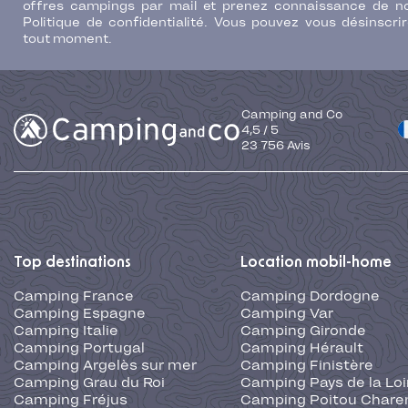
offres campings par mail et prenez connaissance de n
Politique de confidentialité. Vous pouvez vous désinscri
tout moment.
Camping and Co
4,5
/
5
23 756
Avis
Top destinations
Location mobil-home
Camping France
Camping Dordogne
Camping Espagne
Camping Var
Camping Italie
Camping Gironde
Camping Portugal
Camping Hérault
Camping Argelès sur mer
Camping Finistère
Camping Grau du Roi
Camping Pays de la Loi
Camping Fréjus
Camping Poitou Chare