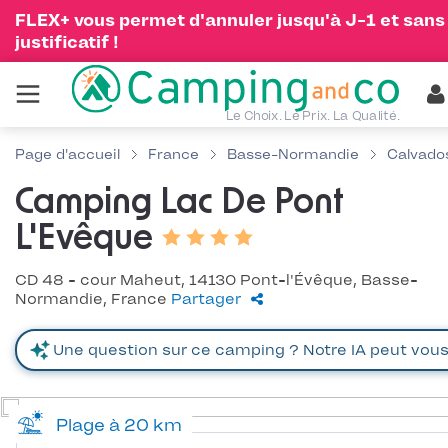
FLEX+ vous permet d'annuler jusqu'à J-1 et sans
justificatif !
Le Choix. Le Prix. La Qualité.
Page d'accueil
France
Basse-Normandie
Calvado
Camping Lac De Pont
L'Evêque
CD 48 - cour Maheut, 14130 Pont-l'Évêque, Basse-
Normandie, France
Partager
Plage à 20 km