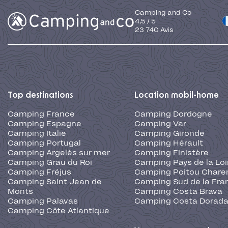
Camping and Co
4,5
/
5
23 740
Avis
Top destinations
Location mobil-home
Camping France
Camping Dordogne
Camping Espagne
Camping Var
Camping Italie
Camping Gironde
Camping Portugal
Camping Hérault
Camping Argelès sur mer
Camping Finistère
Camping Grau du Roi
Camping Pays de la Loi
Camping Fréjus
Camping Poitou Chare
Camping Saint Jean de
Camping Sud de la Fra
Monts
Camping Costa Brava
Camping Palavas
Camping Costa Dorad
Camping Côte Atlantique