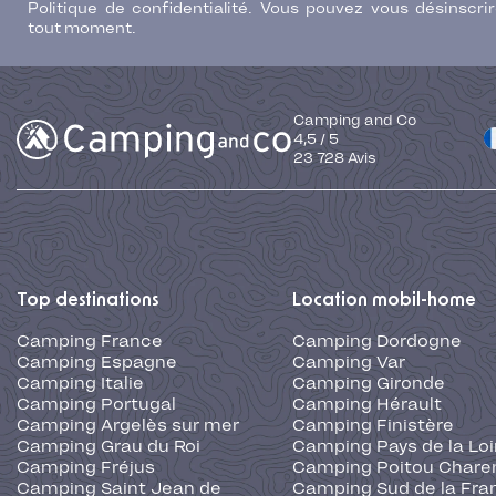
Politique de confidentialité. Vous pouvez vous désinscri
tout moment.
Camping and Co
4,5
/
5
23 728
Avis
Top destinations
Location mobil-home
Camping France
Camping Dordogne
Camping Espagne
Camping Var
Camping Italie
Camping Gironde
Camping Portugal
Camping Hérault
Camping Argelès sur mer
Camping Finistère
Camping Grau du Roi
Camping Pays de la Loi
Camping Fréjus
Camping Poitou Chare
Camping Saint Jean de
Camping Sud de la Fra