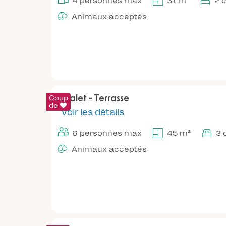
4 personnes max
31 m²
2 
Animaux acceptés
Coup
Chalet - Terrasse
de
Voir les détails
6 personnes max
45 m²
3 
Animaux acceptés