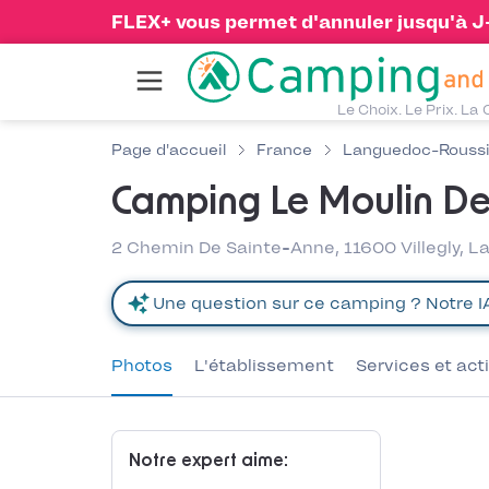
FLEX+ vous permet d'annuler jusqu'à J-1
Le Choix. Le Prix. La 
Page d'accueil
France
Languedoc-Roussi
Camping Le Moulin De
2 Chemin De Sainte-Anne, 11600 Villegly, 
Photos
L'établissement
Services et act
Notre expert aime: