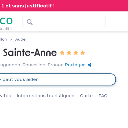
 et sans justificatif !
Qualité.
llon
Aude
 Sainte-Anne
Languedoc-Roussillon, France
Partager
ivités
Informations touristiques
Carte
FAQ