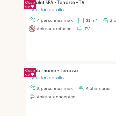
Coup
Chalet SPA - Terrasse - TV
de
Voir les détails
4 personnes max
31 m²
2 
Animaux refusés
TV
Coup
Mobil home - Terrasse
de
Voir les détails
8 personnes max
4 chambres
Animaux acceptés