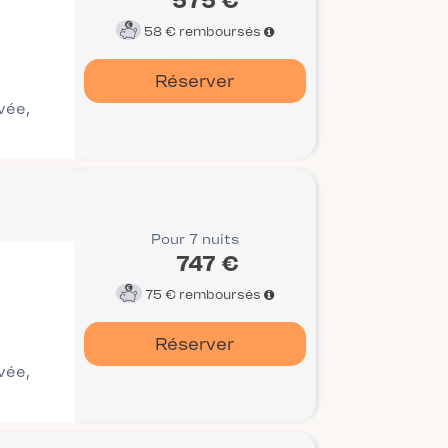
575 €
58 €
remboursés
Réserver
ivée,
Pour 7 nuits
747 €
75 €
remboursés
Réserver
ivée,