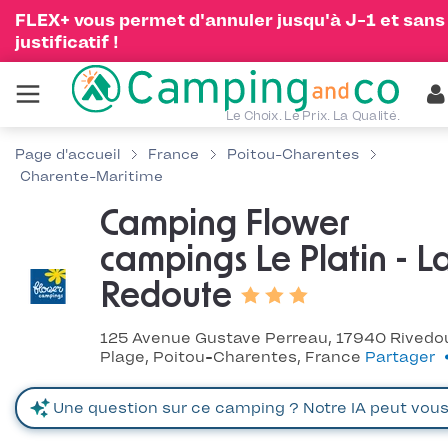
FLEX+ vous permet d'annuler jusqu'à J-1 et sans
justificatif !
Le Choix. Le Prix. La Qualité.
Page d'accueil
France
Poitou-Charentes
Charente-Maritime
Camping Flower
campings Le Platin - L
Redoute
125 Avenue Gustave Perreau, 17940 Rivedo
Plage, Poitou-Charentes, France
Partager