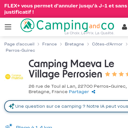
FLEX+ vous permet d'annuler jusqu'à J-1 et sans
justificatif !
Le Choix. Le Prix. La Qualité.
Page d'accueil
France
Bretagne
Côtes-d'Armor
Perros-Guirec
Camping Maeva Le
Village Perrosien
26 rue de Toul al Lan, 22700 Perros-Guirec,
Bretagne, France
Partager
Plage à 1.4 km