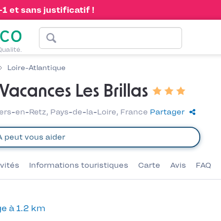
 et sans justificatif !
Qualité.
Loire-Atlantique
acances Les Brillas
ers-en-Retz, Pays-de-la-Loire, France
Partager
ivités
Informations touristiques
Carte
Avis
FAQ
e à 1.2 km