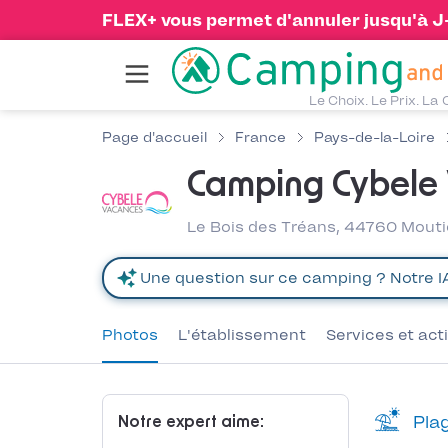
FLEX+ vous permet d'annuler jusqu'à J-1
Le Choix. Le Prix. La 
Page d'accueil
France
Pays-de-la-Loire
Camping Cybele V
Le Bois des Tréans, 44760 Mouti
Photos
L'établissement
Services et act
Plag
Notre expert aime: