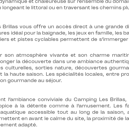
e dynamique et chaleureuse sur l’ensemble du domain
 longeant le littoral ou en traversant les chemins p
Brillas vous offre un accès direct à une grande div
res idéal pour la baignade, les jeux en famille, les b
iers et pistes cyclables permettent de s’immerger 
r son atmosphère vivante et son charme maritime
rolonger la découverte dans une ambiance authentiq
es culturelles, sorties nature, découvertes gourm
la haute saison. Les spécialités locales, entre pro
sion gourmande au séjour.
nt l’ambiance conviviale du Camping Les Brillas, o
opice à la détente comme à l’amusement. Les fam
 aquatique accessible tout au long de la saison, a
tent en avant le calme du site, la proximité de la 
ablement adapté.