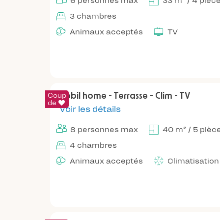
6 personnes max
33 m² / 4 pièc
3 chambres
Animaux acceptés
TV
Coup
Mobil home - Terrasse - Clim - TV
de
Voir les détails
8 personnes max
40 m² / 5 pièc
4 chambres
Animaux acceptés
Climatisation