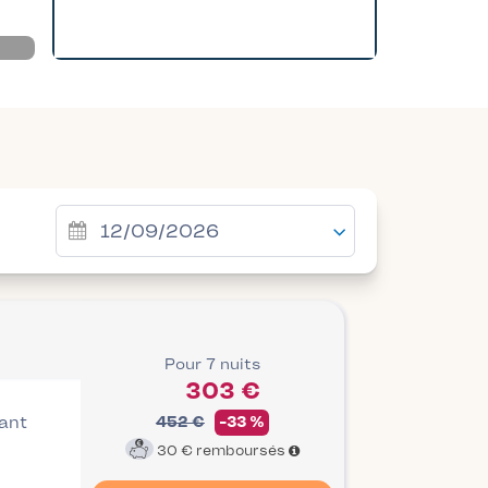
Pour 7 nuits
303 €
vant
452 €
-33 %
30 €
remboursés