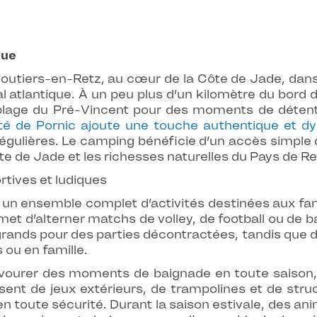
que
 Moutiers-en-Retz, au cœur de la Côte de Jade, dan
l atlantique. À un peu plus d’un kilomètre du bord d
 plage du Pré-Vincent pour des moments de détent
té de Pornic ajoute une touche authentique et d
gulières. Le camping bénéficie d’un accès simple d
ôte de Jade et les richesses naturelles du Pays de Re
rtives et ludiques
r un ensemble complet d’activités destinées aux fam
rmet d’alterner matchs de volley, de football ou de
 grands pour des parties décontractées, tandis que d
 ou en famille.
savourer des moments de baignade en toute saison
osent de jeux extérieurs, de trampolines et de stru
en toute sécurité. Durant la saison estivale, des a