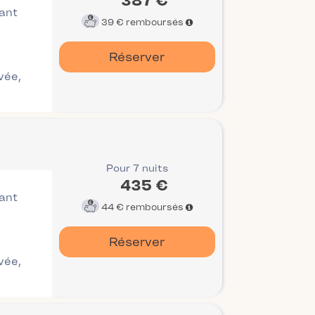
387 €
vant
39 €
remboursés
Réserver
ivée,
Pour 7 nuits
435 €
vant
44 €
remboursés
Réserver
ivée,