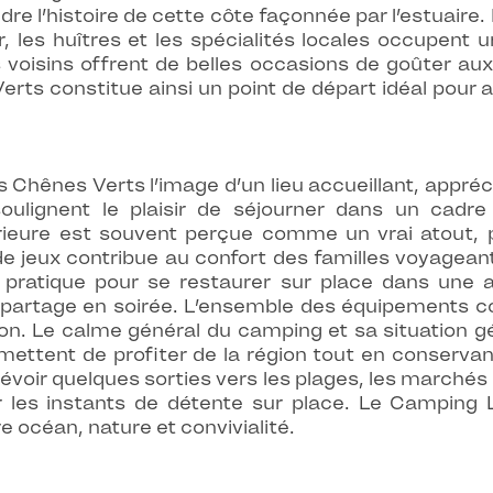
e l’histoire de cette côte façonnée par l’estuaire. 
, les huîtres et les spécialités locales occupent u
s voisins offrent de belles occasions de goûter a
ts constitue ainsi un point de départ idéal pour a
Chênes Verts l’image d’un lieu accueillant, appréc
ulignent le plaisir de séjourner dans un cadr
rieure est souvent perçue comme un vrai atout, 
e de jeux contribue au confort des familles voyagean
pratique pour se restaurer sur place dans une 
partage en soirée. L’ensemble des équipements co
tation. Le calme général du camping et sa situation
rmettent de profiter de la région tout en conservan
prévoir quelques sorties vers les plages, les marchés 
 les instants de détente sur place. Le Camping L
 océan, nature et convivialité.