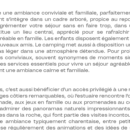
une ambiance conviviale et familiale, parfaiteme
ent s’intègre dans un cadre arboré, propice au rep
grémenter votre séjour sans en faire trop, dans
tue un lieu central, apprécié pour se rafraîchi
ble en famille. Les enfants disposent également d’
e nouveaux amis. Le camping met aussi à disposition 
 léger dans une atmosphère détendue. Pour prolo
as conviviaux, souvent synonymes de moments sim
s services essentiels pour vivre un séjour agréabl
nt une ambiance calme et familiale.
 c’est aussi bénéficier d’un accès privilégié à une
es côtiers remarquables, où l’estuaire rencontre 
nade, aux jeux en famille ou aux promenades au cou
 d’admirer des panoramas naturels impressionna
s dans la roche, qui font partie des visites incon
e ambiance typiquement charentaise, entre petit
se régulièrement des animations et des idées de s