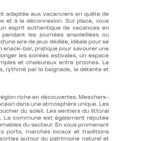
nt adaptée aux vacanciers en quête de
os et à la déconnexion. Sur place, vous
 un esprit authentique de vacances en
r pendant les journées ensoleillées ou
une aire de jeux dédiée, idéale pour se
un snack-bar, pratique pour savourer une
nger les soirées estivales, un espace
ples et chaleureux entre proches. Le
e, rythmé par la baignade, la détente et
 région riche en découvertes. Meschers-
l’océan dans une atmosphère unique. Les
cher du soleil. Les sentiers du littoral
nts. La commune est également réputée
tournables du secteur. En vous promenant
s ports, marchés locaux et traditions
orties autour du patrimoine naturel et