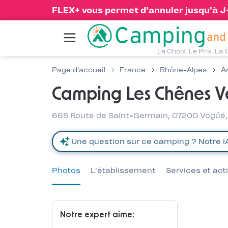
FLEX+ vous permet d'annuler jusqu'à J-1
Le Choix. Le Prix. La 
Page d'accueil
France
Rhône-Alpes
A
Camping Les Chênes Ve
665 Route de Saint-Germain, 07200 Vogüé
Photos
L'établissement
Services et act
Notre expert aime: