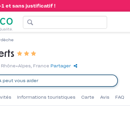
 et sans justificatif !
Qualité.
rdèche
rts
, Rhône-Alpes, France
Partager
ivités
Informations touristiques
Carte
Avis
FAQ