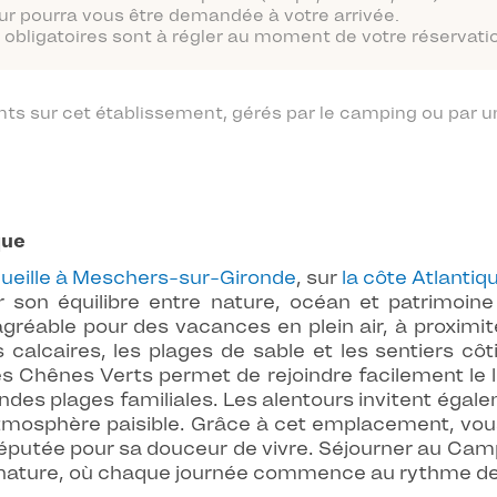
ur pourra vous être demandée à votre arrivée.
obligatoires sont à régler au moment de votre réservatio
 sur cet établissement, gérés par le camping ou par un
que
ueille à Meschers-sur-Gironde
, sur
la côte Atlantiq
r son équilibre entre nature, océan et patrimoine
agréable pour des vacances en plein air, à proxim
ises calcaires, les plages de sable et les sentiers 
s Chênes Verts permet de rejoindre facilement le l
andes plages familiales. Les alentours invitent égal
tmosphère paisible. Grâce à cet emplacement, vou
réputée pour sa douceur de vivre. Séjourner au Cam
 nature, où chaque journée commence au rythme de l’