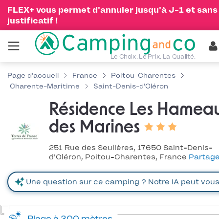
FLEX+ vous permet d'annuler jusqu'à J-1 et sans
justificatif !
Le Choix. Le Prix. La Qualité.
Page d'accueil
France
Poitou-Charentes
Charente-Maritime
Saint-Denis-d'Oléron
Résidence Les Hamea
des Marines
251 Rue des Seulières, 17650 Saint-Denis-
d'Oléron, Poitou-Charentes, France
Partage
Plage à 300 mètres