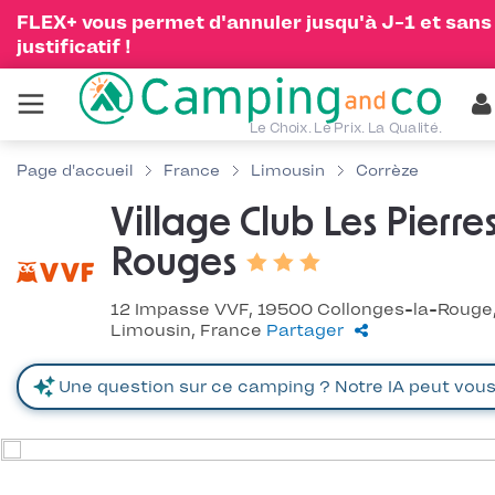
FLEX+ vous permet d'annuler jusqu'à J-1 et sans
justificatif !
Le Choix. Le Prix. La Qualité.
Page d'accueil
France
Limousin
Corrèze
Village Club Les Pierre
Rouges
12 Impasse VVF, 19500 Collonges-la-Rouge
Limousin, France
Partager