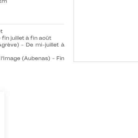
 km
et
n juillet à fin août
Agrève) - De mi-juillet à
l'Image (Aubenas) - Fin