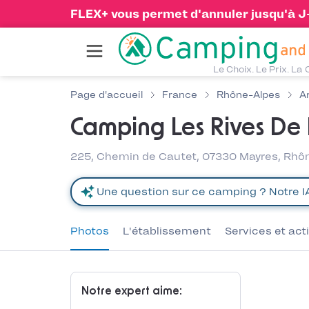
FLEX+ vous permet d'annuler jusqu'à J-1
Le Choix. Le Prix. La 
Page d'accueil
France
Rhône-Alpes
A
Camping Les Rives De 
225, Chemin de Cautet, 07330 Mayres, Rhô
Photos
L'établissement
Services et act
Notre expert aime: