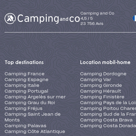
Camping and Co
4,5
/
5
23 756
Avis
Top destinations
Location mobil-home
Camping France
Camping Dordogne
Camping Espagne
Camping Var
Camping Italie
Camping Gironde
Camping Portugal
Camping Hérault
Camping Argelès sur mer
Camping Finistère
Camping Grau du Roi
Camping Pays de la Loi
Camping Fréjus
Camping Poitou Chare
Camping Saint Jean de
Camping Sud de la Fra
Monts
Camping Costa Brava
Camping Palavas
Camping Costa Dorad
Camping Côte Atlantique