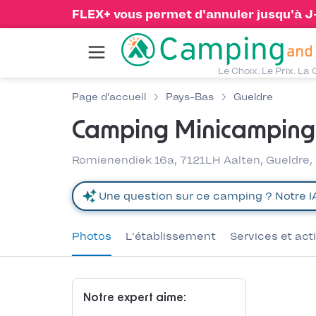
FLEX+ vous permet d'annuler jusqu'à J-1
Le Choix. Le Prix. La 
Page d'accueil
Pays-Bas
Gueldre
Camping Minicampin
Romienendiek 16a, 7121LH Aalten, Gueldre
Photos
L'établissement
Services et act
Notre expert aime: