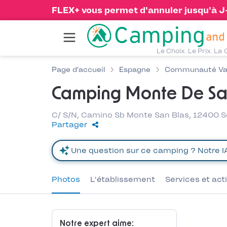
FLEX+ vous permet d'annuler jusqu'à J-1
Le Choix. Le Prix. La 
Page d'accueil
Espagne
Communauté Va
Camping Monte De Sa
C/ S/N, Camino Sb Monte San Blas, 12400
Partager
Photos
L'établissement
Services et act
Notre expert aime: