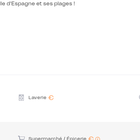
lle d'Espagne et ses plages !
€
Laverie
€
Supermarché / Épicerie