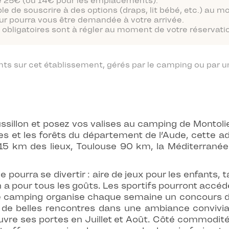
 de 25€ (ou 14€ pour les emplacements).
ble de souscrire à des options (draps, lit bébé, etc.) au 
ur pourra vous être demandée à votre arrivée.
obligatoires sont à régler au moment de votre réservatio
 sur cet établissement, gérés par le camping ou par un
llon et posez vos valises au camping de Montolieu
es et les forêts du département de l’Aude, cette a
15 km des lieux, Toulouse 90 km, la Méditerranée
 pourra se divertir : aire de jeux pour les enfants, 
en a pour tous les goûts. Les sportifs pourront accéde
 le camping organise chaque semaine un concours 
re de belles rencontres dans une ambiance conviv
 ouvre ses portes en Juillet et Août. Côté commodit