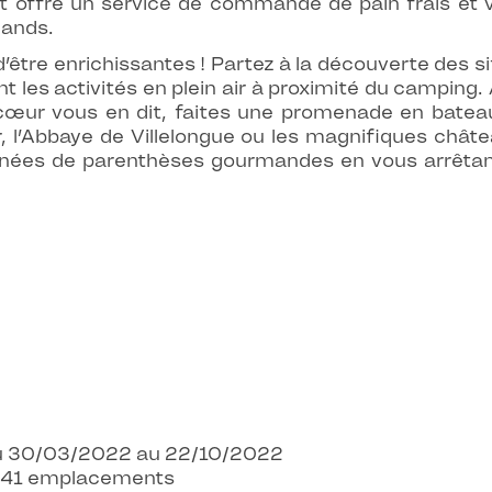
 offre un service de commande de pain frais et vi
mands.
être enrichissantes ! Partez à la découverte des si
 les activités en plein air à proximité du camping.
e cœur vous en dit, faites une promenade en bateau
, l’Abbaye de Villelongue ou les magnifiques châte
nées de parenthèses gourmandes en vous arrêtant
 Du 30/03/2022 au 22/10/2022
 - 41 emplacements