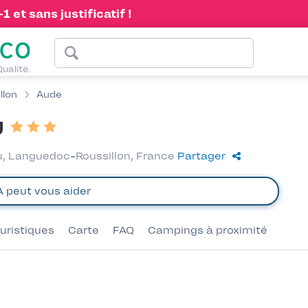
 et sans justificatif !
Qualité.
llon
Aude
u
u, Languedoc-Roussillon, France
Partager
uristiques
Carte
FAQ
Campings à proximité