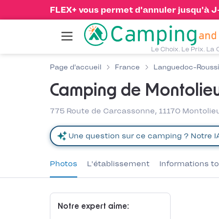
FLEX+ vous permet d'annuler jusqu'à J-1
Le Choix. Le Prix. La 
Page d'accueil
France
Languedoc-Roussi
Camping de Montolie
775 Route de Carcassonne, 11170 Montolie
Photos
L'établissement
Informations to
Notre expert aime: