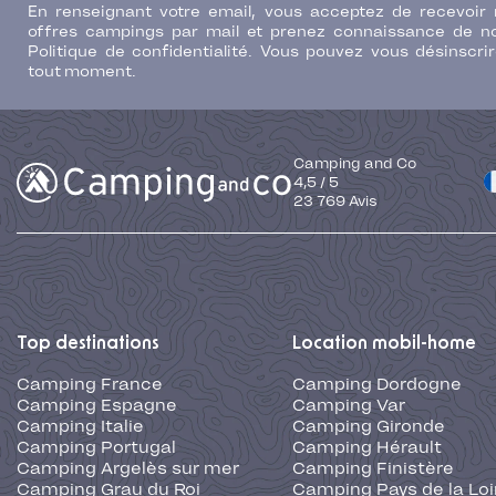
Camping France
Camping Dordogne
Camping Espagne
Camping Var
Camping Italie
Camping Gironde
Camping Portugal
Camping Hérault
Camping Argelès sur mer
Camping Finistère
Camping Grau du Roi
Camping Pays de la Loi
Camping Fréjus
Camping Poitou Chare
Camping Saint Jean de
Camping Sud de la Fra
Monts
Camping Costa Brava
Camping Palavas
Camping Costa Dorad
Camping Côte Atlantique
Vacances au camping
Camping bord de mer
Camping bord de lac
France
Camping clubs enfants
promo
Camping France pas c
Camping Espagne bord
mer