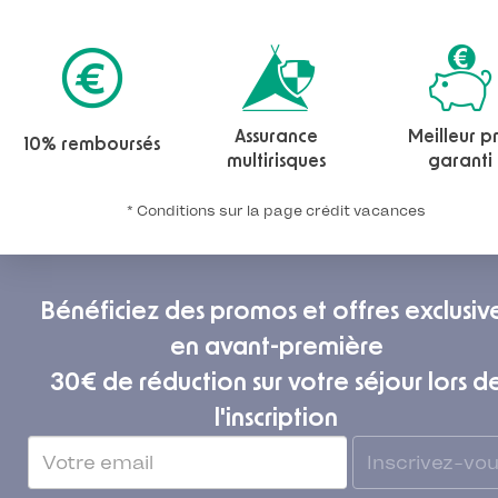
Assurance
Meilleur pr
10% remboursés
multirisques
garanti
* Conditions sur la page crédit vacances
Camping and Co
4,5
/
5
23 769
Avis
Top destinations
Location mobil-home