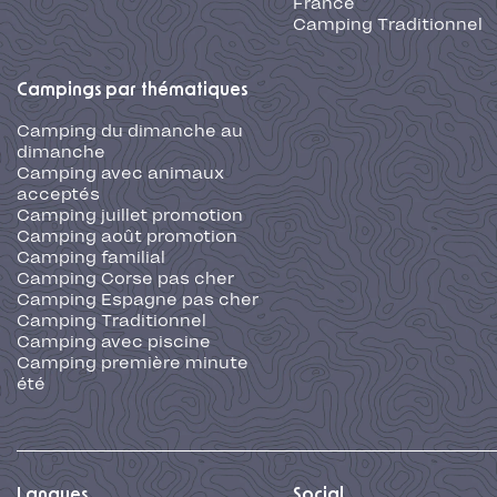
Camping première minute
été
Langues
Social
DE
ES
IT
NL
EN-GB
FAQ
Paiement en 3 fois sans
frais*