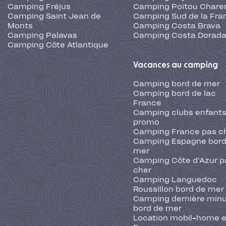
Camping Côte d'Azur p
cher
Camping Languedoc
Roussillon bord de mer
Camping dernière min
bord de mer
Location mobil-home 
France
Camping Traditionnel
Campings par thématiques
Camping du dimanche au
dimanche
Camping avec animaux
acceptés
Camping juillet promotion
Camping août promotion
Camping familial
Camping Corse pas cher
Camping Espagne pas cher
Camping Traditionnel
Camping avec piscine