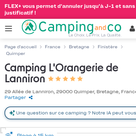
FLEX+ vous permet d'annuler jusqu'à J-1 et sans
justificatif !
Le Choix. Le Prix. La Qualité.
Page d'accueil
France
Bretagne
Finistère
Quimper
Camping L'Orangerie de
Lanniron
29 Allée de Lanniron, 29000 Quimper, Bretagne, Franc
Partager
Plage à 15 km