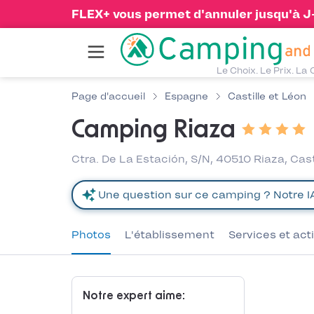
FLEX+ vous permet d'annuler jusqu'à J-1
Le Choix. Le Prix. La 
Page d'accueil
Espagne
Castille et Léon
Camping Riaza
Ctra. De La Estación, S/N, 40510 Riaza, Cas
Photos
L'établissement
Services et act
Notre expert aime: