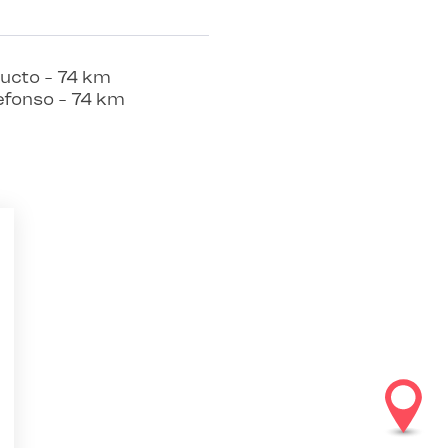
ducto - 74 km
defonso - 74 km