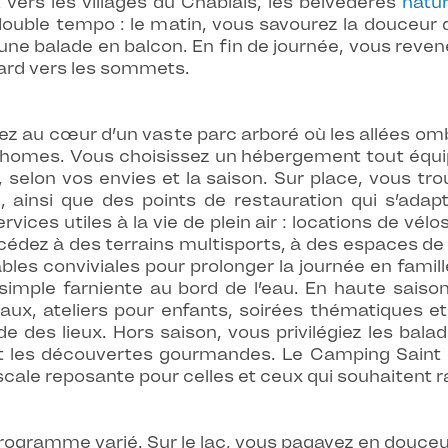
 vers les villages du Chablais, les belvédères
natur
ouble tempo : le matin, vous savourez la douceur 
une balade en balcon. En fin de journée, vous reve
egard vers les sommets.
rnez au cœur d’un vaste parc arboré où les allées
-homes. Vous choisissez un hébergement tout équipé
, selon vos envies et la saison. Sur place, vous tro
, ainsi que des points de restauration qui s’ada
ices utiles à la vie de plein air : locations de vélos
accédez à des terrains multisports, à des espaces de 
bles conviviales pour prolonger la journée en famil
simple farniente au bord de l’eau. En haute saiso
icaux, ateliers pour enfants, soirées thématiques e
des lieux. Hors saison, vous privilégiez les balad
et les découvertes gourmandes. Le Camping Saint Di
scale reposante pour celles et ceux qui souhaitent ra
gramme varié. Sur le lac, vous pagayez en douceur 