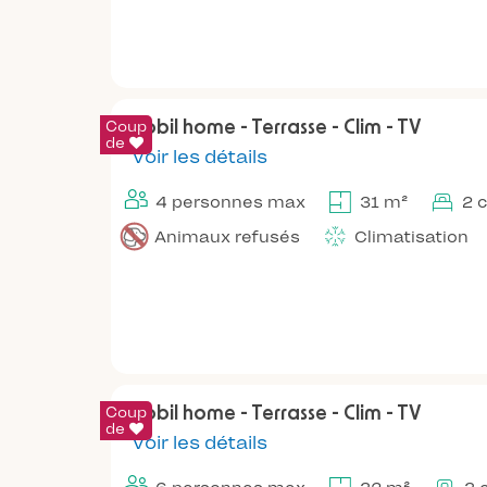
Coup
Mobil home - Terrasse - Clim - TV
de
Voir les détails
4 personnes max
31 m²
2 
Animaux refusés
Climatisation
Coup
Mobil home - Terrasse - Clim - TV
de
Voir les détails