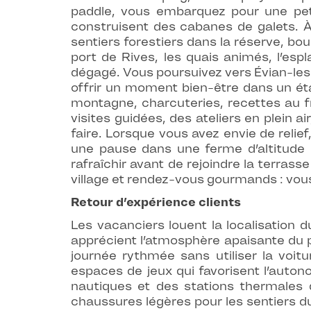
paddle, vous embarquez pour une peti
construisent des cabanes de galets. À t
sentiers forestiers dans la réserve, bo
port de Rives, les quais animés, l’es
dégagé. Vous poursuivez vers Évian-les-
offrir un moment bien-être dans un ét
montagne, charcuteries, recettes au f
visites guidées, des ateliers en plein 
faire. Lorsque vous avez envie de relief
une pause dans une ferme d’altitude 
rafraîchir avant de rejoindre la terra
village et rendez-vous gourmands : vous
Retour d’expérience clients
Les vacanciers louent la localisation d
apprécient l’atmosphère apaisante du par
journée rythmée sans utiliser la voit
espaces de jeux qui favorisent l’auton
nautiques et des stations thermales
chaussures légères pour les sentiers du