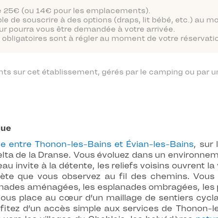
 de 25€ (ou 14€ pour les emplacements).
ble de souscrire à des options (draps, lit bébé, etc.) au 
ur pourra vous être demandée à votre arrivée.
obligatoires sont à régler au moment de votre réservatio
 sur cet établissement, gérés par le camping ou par un
que
le entre Thonon-les-Bains et Évian-les-Bains
, sur
elta de la Dranse. Vous évoluez dans un environneme
u invite à la détente, les reliefs voisins ouvrent la 
ète que vous observez au fil des chemins. Vous r
promenades aménagées, les esplanades ombragées, les
vous place au cœur d’un maillage de sentiers cycla
ofitez d’un accès simple aux services de Thonon-