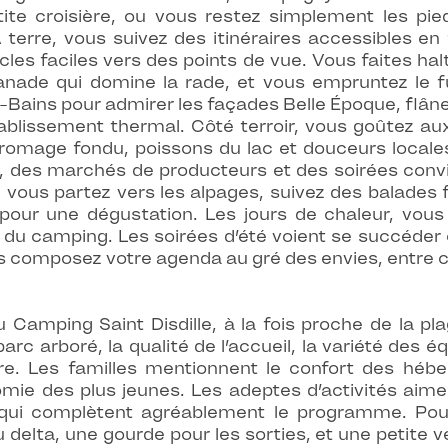
te croisière, ou vous restez simplement les pie
erre, vous suivez des itinéraires accessibles en f
ucles faciles vers des points de vue. Vous faites ha
planade qui domine la rade, et vous empruntez le f
Bains pour admirer les façades Belle Époque, flâner
ablissement thermal. Côté terroir, vous goûtez aux
romage fondu, poissons du lac et douceurs local
air, des marchés de producteurs et des soirées convi
, vous partez vers les alpages, suivez des balades 
pour une dégustation. Les jours de chaleur, vo
sse du camping. Les soirées d’été voient se succéde
 composez votre agenda au gré des envies, entre cult
u Camping Saint Disdille, à la fois proche de la pl
c arboré, la qualité de l’accueil, la variété des é
ure. Les familles mentionnent le confort des hébe
omie des plus jeunes. Les adeptes d’activités aime
 qui complètent agréablement le programme. Pour
 delta, une gourde pour les sorties, et une petite v