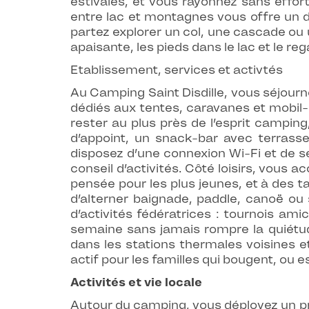
estivales, et vous rayonnez sans effort
entre lac et montagnes vous offre un d
partez explorer un col, une cascade ou 
apaisante, les pieds dans le lac et le r
Etablissement, services et activtés
Au Camping Saint Disdille, vous séjou
dédiés aux tentes, caravanes et mobil
rester au plus près de l’esprit camping
d’appoint, un snack-bar avec terrasse
disposez d’une connexion Wi-Fi et de serv
conseil d’activités. Côté loisirs, vous 
pensée pour les plus jeunes, et à des ta
d’alterner baignade, paddle, canoë ou 
d’activités fédératrices : tournois am
semaine sans jamais rompre la quiétude 
dans les stations thermales voisines 
actif pour les familles qui bougent, ou e
Activités et vie locale
Autour du camping, vous déployez un pro