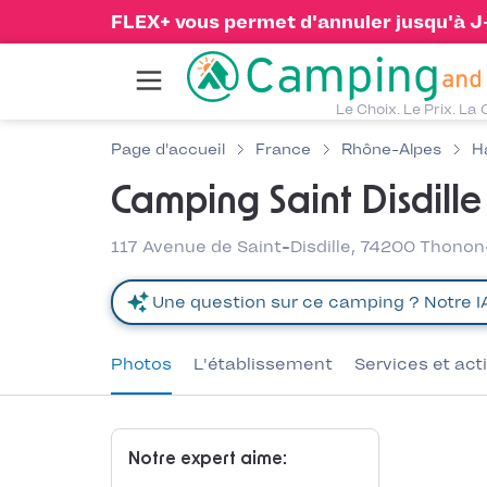
FLEX+ vous permet d'annuler jusqu'à J-1
Le Choix. Le Prix. La 
Page d'accueil
France
Rhône-Alpes
H
Camping Saint Disdille
117 Avenue de Saint-Disdille, 74200 Thono
Photos
L'établissement
Services et act
Notre expert aime: