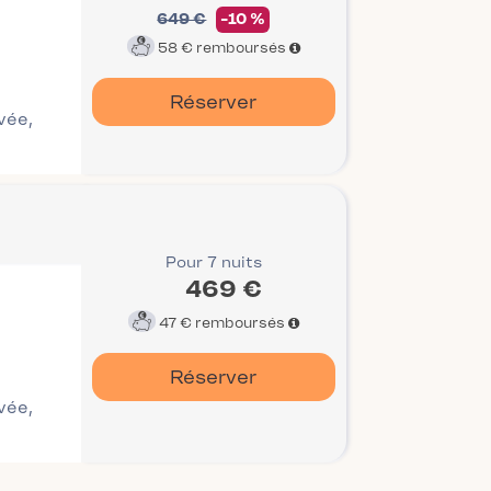
649 €
-10 %
58 €
remboursés
Réserver
ivée,
Pour 7 nuits
469 €
47 €
remboursés
Réserver
ivée,