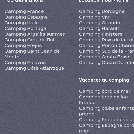
Top destinations
Location mobil-home
Camping France
Camping Dordogne
Camping Espagne
Camping Var
Camping Italie
Camping Gironde
Camping Portugal
Camping Hérault
Camping Argelès sur mer
Camping Finistère
Camping Grau du Roi
Camping Pays de la Loi
Camping Fréjus
Camping Poitou Chare
Camping Saint Jean de
Camping Sud de la Fra
Monts
Camping Costa Brava
Camping Palavas
Camping Costa Dorad
Camping Côte Atlantique
Vacances au camping
Camping bord de mer
Camping bord de lac
France
Camping clubs enfants
promo
Camping France pas c
Camping Espagne bord
mer