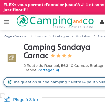
FLEX+ vous permet d'annuler jusqu'à J-1 et sans
justificatif !
Le Choix. Le Prix. La Qualité.
Page d'accueil
France
Bretagne
Morbihan
Car
Camping Sandaya
Carnac
2 Route de Rosnual, 56340 Carnac, Bretagn
France
Partager
Plage à 3 km