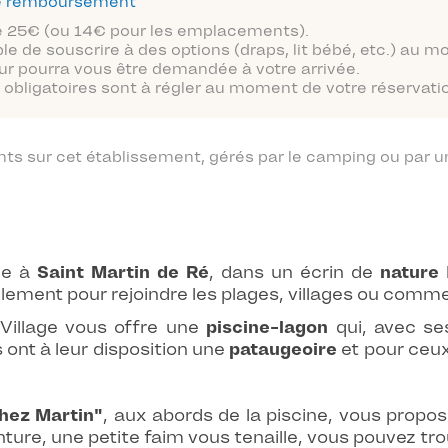
 de remboursement
 de 25€ (ou 14€ pour les emplacements).
ble de souscrire à des options (draps, lit bébé, etc.) au 
ur pourra vous être demandée à votre arrivée.
obligatoires sont à régler au moment de votre réservatio
 sur cet établissement, gérés par le camping ou par un
le à
Saint Martin de Ré
, dans un écrin de
nature
lement pour rejoindre les plages, villages ou comm
illage vous offre une
piscine-lagon
qui, avec s
s ont à leur disposition une
pataugeoire
et pour ceux 
hez Martin"
, aux abords de la piscine, vous prop
enture, une petite faim vous tenaille, vous pouvez t