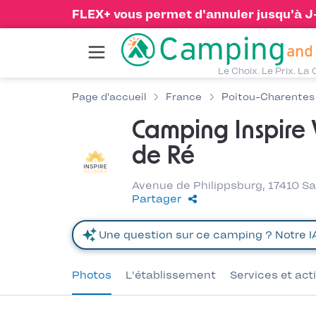
FLEX+ vous permet d'annuler jusqu'à J-1
Le Choix. Le Prix. La 
Page d'accueil
France
Poitou-Charentes
Camping Inspire V
de Ré
Avenue de Philippsburg, 17410 S
Partager
Photos
L'établissement
Services et act