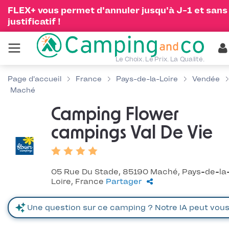
FLEX+ vous permet d'annuler jusqu'à J-1 et sans
justificatif !
Le Choix. Le Prix. La Qualité.
Page d'accueil
France
Pays-de-la-Loire
Vendée
Maché
Camping Flower
campings Val De Vie
05 Rue Du Stade, 85190 Maché, Pays-de-la
Loire, France
Partager