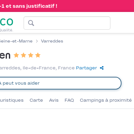
 et sans justificatif !
Qualité.
Seine-et-Marne
Varreddes
ien
arreddes, Ile-de-France, France
Partager
uristiques
Carte
Avis
FAQ
Campings à proximité