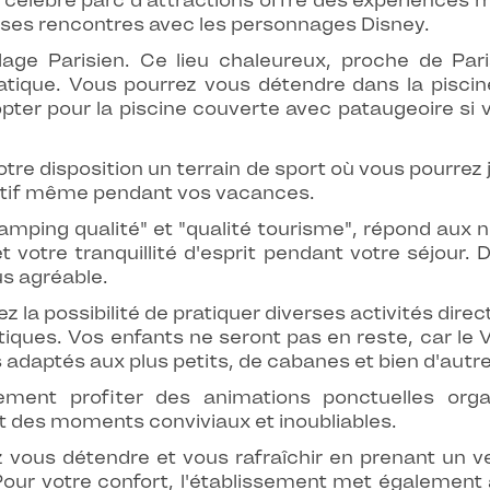
élèbre parc d'attractions offre des expériences ma
 ses rencontres avec les personnages Disney.
age Parisien. Ce lieu chaleureux, proche de Par
tique. Vous pourrez vous détendre dans la piscine
ou opter pour la piscine couverte avec pataugeoire s
otre disposition un terrain de sport où vous pourrez 
 actif même pendant vos vacances.
camping qualité" et "qualité tourisme", répond aux 
t votre tranquillité d'esprit pendant votre séjour. 
us agréable.
la possibilité de pratiquer diverses activités direct
atiques. Vos enfants ne seront pas en reste, car le V
adaptés aux plus petits, de cabanes et bien d'autr
ement profiter des animations ponctuelles org
t des moments conviviaux et inoubliables.
z vous détendre et vous rafraîchir en prenant un 
ur votre confort, l'établissement met également à 