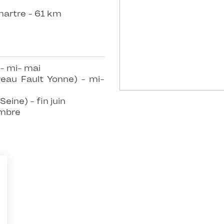
artre - 61 km
 - mi- mai
eau Fault Yonne) - mi-
eine) - fin juin
embre