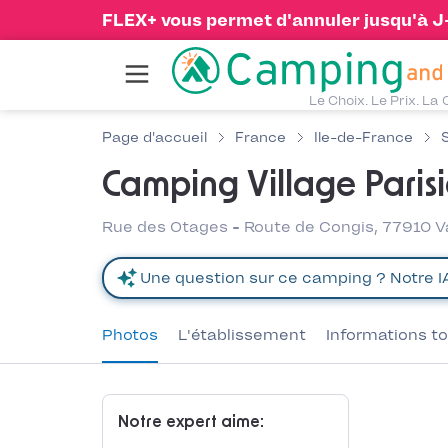
FLEX+ vous permet d'annuler jusqu'à J-1
Le Choix. Le Prix. La 
Page d'accueil
France
Ile-de-France
Camping Village Paris
Rue des Otages - Route de Congis, 77910 V
Photos
L'établissement
Informations to
Notre expert aime: