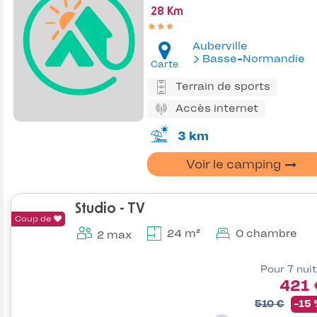
28 Km
Auberville
Basse-Normandie
Carte
Terrain de sports
Accès internet
3 km
Voir le camping
Studio - TV
Coup de
24 m²
0 chambre
2 max
Pour 7 nui
421 
510 €
-15