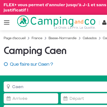
FLEX+ vous permet d'annuler jusqu'à J-1 et sans
justificatif !
Le Choix. Le Prix. La Qualité.
Page d'accueil
France
Basse-Normandie
Calvados
Ca
Camping Caen
Que faire sur Caen ?