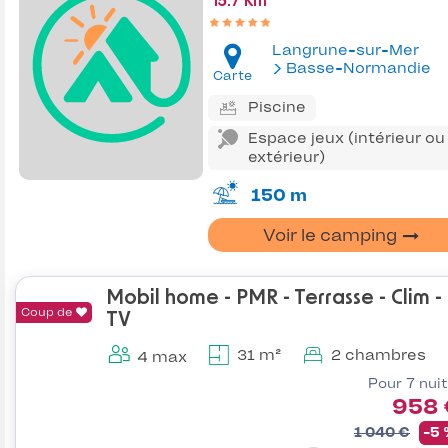
15.7 Km
Langrune-sur-Mer
Basse-Normandie
Carte
Piscine
Espace jeux (intérieur ou
extérieur)
150 m
Voir le camping
Mobil home - PMR - Terrasse - Clim -
Coup de
TV
31 m²
2 chambres
4 max
Pour 7 nui
958 
1 040 €
-5