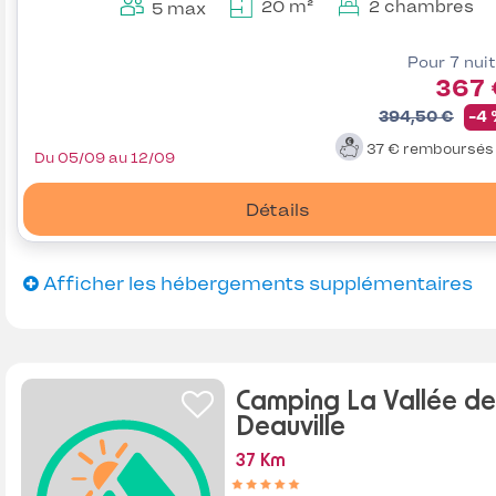
20 m²
2 chambres
5 max
Pour 7 nui
367 
394,50 €
-4
37 €
remboursé
Du 05/09 au 12/09
Détails
Afficher les hébergements supplémentaires
Camping La Vallée de
Deauville
37 Km