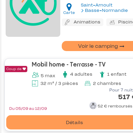
Saint-Arnoult
Basse-Normandie
Carte
Animations
Piscin
Voir le camping
Mobil home - Terrasse - TV
Coup de
4 adultes
1 enfant
5 max
32 m² / 3 pièces
2 chambres
Pour 7 nui
517
52 €
remboursé
Du 05/09 au 12/09
Détails