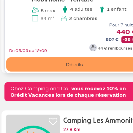
4 adultes
1 enfant
5 max
24 m²
2 chambres
Pour 7 nui
440 
607 €
-26
44 €
remboursé
Du 05/09 au 12/09
Détails
Chez Camping and Co
vous recevez 10% en
Crédit Vacances lors de chaque réservation
Camping Les Ammonit
27.8 Km