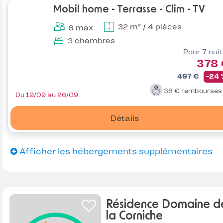
Mobil home - Terrasse - Clim - TV
32 m² / 4 pièces
6 max
3 chambres
Pour 7 nui
378 
497 €
-24
38 €
remboursé
Du 19/09 au 26/09
Détails
Afficher les hébergements supplémentaires
Résidence Domaine d
la Corniche