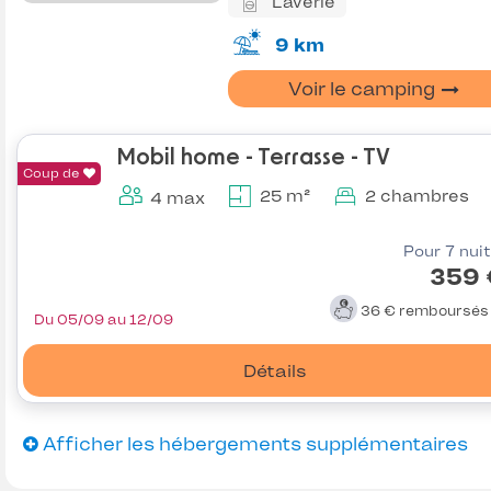
Laverie
9 km
Voir le camping
Mobil home - Terrasse - TV
Coup de
25 m²
2 chambres
4 max
Pour 7 nui
359 
36 €
remboursé
Du 05/09 au 12/09
Détails
Afficher les hébergements supplémentaires