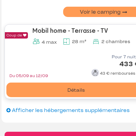
Voir le camping
Mobil home - Terrasse - TV
Coup de
28 m²
2 chambres
4 max
Pour 7 nui
433 
43 €
remboursé
Du 05/09 au 12/09
Détails
Afficher les hébergements supplémentaires