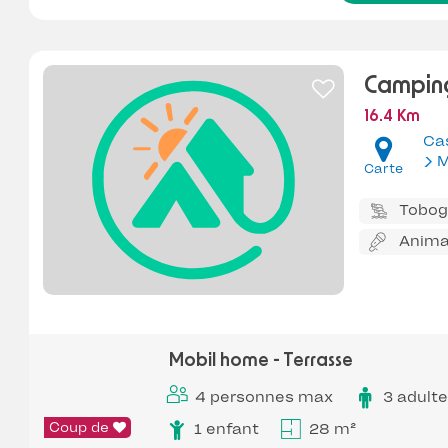
Camping
16.4 Km
Ca
M
Carte
Tobo
Anima
Mobil home - Terrasse
4 personnes max
3 adult
Coup de
1 enfant
28 m²