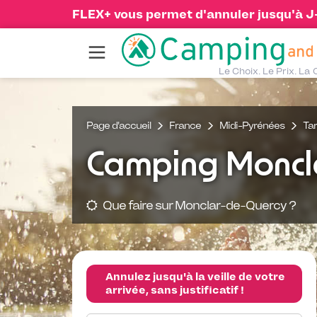
FLEX+ vous permet d'annuler jusqu'à J-1
Le Choix. Le Prix. La 
Page d'accueil
France
Midi-Pyrénées
Ta
Camping Moncl
Que faire sur Monclar-de-Quercy ?
Annulez jusqu'à la veille de votre
arrivée, sans justificatif !