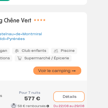
 Chêne Vert
stelnau-de-Montmiral
idi-Pyrénées
ggan
Club enfants
Piscine
tions
Supermarché / Épicerie
Voir le camping
Pour 7 nuits
es
Détails
577 €
58 €
remboursés
Du 22/08 au 29/08