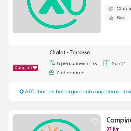
Club 
Bar
Chalet - Terrasse
5 personnes max
25 m²
Coup de
2 chambres
Afficher les hébergements supplémentai
Campin
37 Km