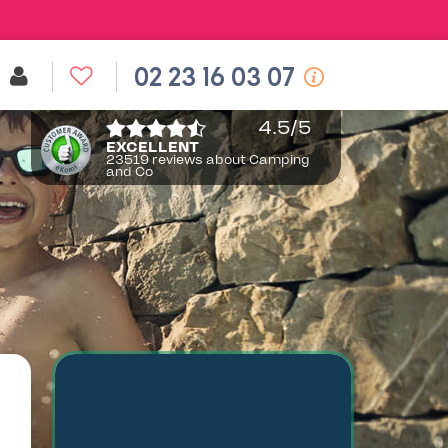
02 23 16 03 07
4.5
/5
EXCELLENT
23519 reviews about Camping
and Co