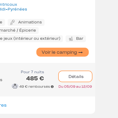
ntricoux
idi-Pyrénées
ne
Animations
marché / Épicerie
 jeux (intérieur ou extérieur)
Bar
Voir le camping
Pour 7 nuits
Détails
485 €
es
49 €
remboursés
Du 05/09 au 12/09
res