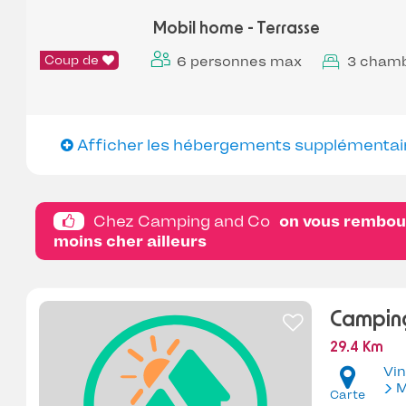
Mobil home - Terrasse
Coup de
6 personnes max
3 cham
Afficher les hébergements supplémentai
Chez Camping and Co
on vous rembour
moins cher ailleurs
Camping
29.4 Km
Vi
M
Carte