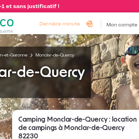
 et sans justificatif !
Dernière minute
Mon compte
Qualité.
rn-et-Garonne
Monclar-de-Quercy
ar-de-Quercy
Camping Monclar-de-Quercy : location
de campings à Monclar-de-Quercy
82230