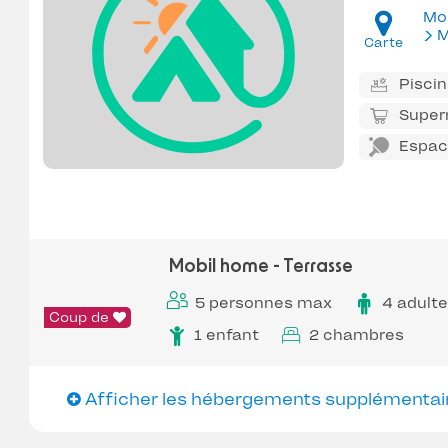
Mo
M
Carte
Pisci
Super
Espace
Mobil home - Terrasse
5 personnes max
4 adult
Coup de
1 enfant
2 chambres
Afficher les hébergements supplémentai