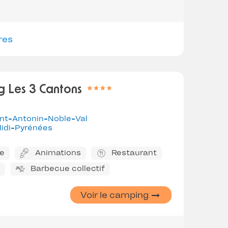
res
 Les 3 Cantons
int-Antonin-Noble-Val
idi-Pyrénées
ne
Animations
Restaurant
Barbecue collectif
Voir le camping