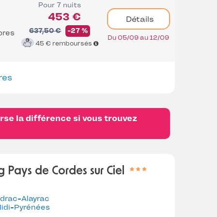
Pour 7 nuits
453 €
Détails
637,50 €
-27 %
bres
Du 05/09 au 12/09
45 €
remboursés
res
se la différence si vous trouvez
 Pays de Cordes sur Ciel
ndrac-Alayrac
idi-Pyrénées