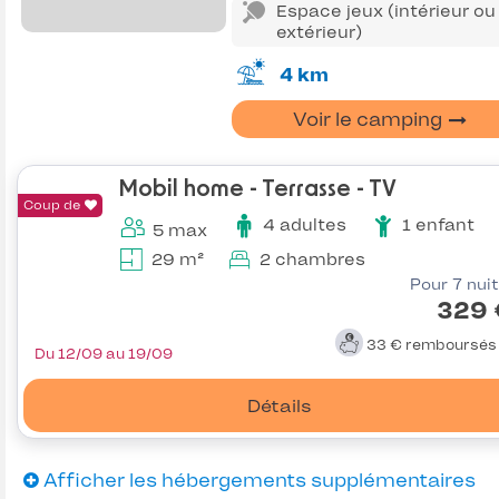
Espace jeux (intérieur ou
extérieur)
4 km
Voir le camping
Mobil home - Terrasse - TV
Coup de
4 adultes
1 enfant
5 max
29 m²
2 chambres
Pour 7 nui
329 
33 €
remboursé
Du 12/09 au 19/09
Détails
Afficher les hébergements supplémentaires