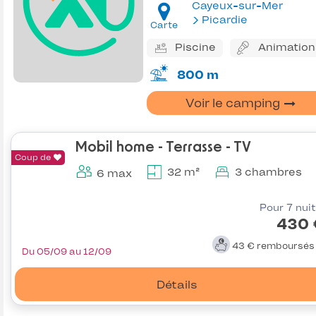
Cayeux-sur-Mer
Picardie
Carte
Piscine
Animation
800 m
Voir le camping
Mobil home - Terrasse - TV
Coup de
32 m²
3 chambres
6 max
Pour 7 nui
430 
43 €
remboursé
Du 05/09 au 12/09
Détails