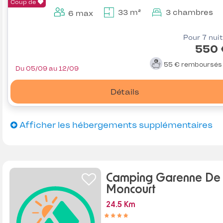
Coup de
33 m²
3 chambres
6 max
Pour 7 nui
550 
55 €
remboursé
Du 05/09 au 12/09
Détails
Afficher les hébergements supplémentaires
Camping Garenne De
Moncourt
24.5 Km