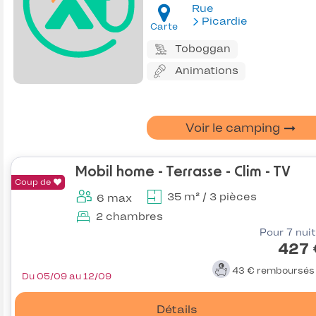
Rue
Picardie
Carte
Toboggan
Animations
Voir le camping
Mobil home - Terrasse - Clim - TV
Coup de
35 m² / 3 pièces
6 max
2 chambres
Pour 7 nui
427 
43 €
remboursé
Du 05/09 au 12/09
Détails