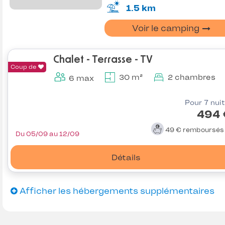
1.5 km
Voir le camping
Chalet - Terrasse - TV
Coup de
30 m²
2 chambres
6 max
Pour 7 nui
494 
49 €
remboursé
Du 05/09 au 12/09
Détails
Afficher les hébergements supplémentaires