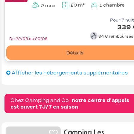
20 m²
1 chambre
2 max
Pour 7 nui
339 
34 €
remboursé
Du 22/08 au 29/08
Détails
Afficher les hébergements supplémentaires
Chez Camping and Co
notre centre d'appels
est ouvert 7J/7 en saison
Camping Les