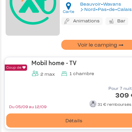
Beauvoir-Wavans
Nord-Pas-de-Calais
Carte
Animations
Bar
Voir le camping
Mobil home - TV
Coup de
1 chambre
2 max
Pour 7 nui
309 
31 €
remboursé
Du 05/09 au 12/09
Détails