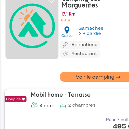
Marguerites
17.1 Km
Gamaches
Picardie
Carte
Animations
Restaurant
Voir le camping
Mobil home - Terrasse
Coup de
2 chambres
4 max
Pour 7 nui
495 