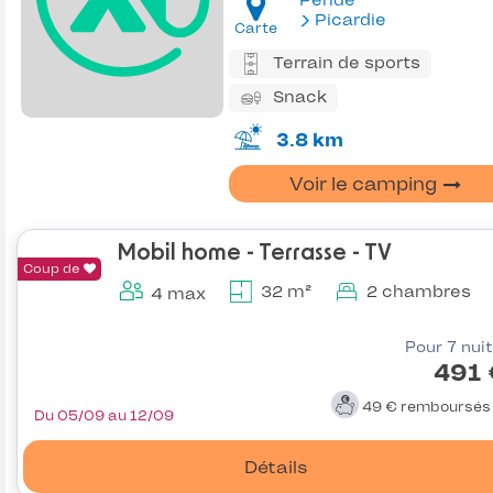
Pendé
Picardie
Carte
Terrain de sports
Snack
3.8 km
Voir le camping
Mobil home - Terrasse - TV
Coup de
32 m²
2 chambres
4 max
Pour 7 nui
491 
49 €
remboursé
Du 05/09 au 12/09
Détails