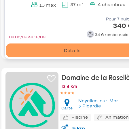
37 m²
4 chambres
10 max
Pour 7 nui
340 
34 €
remboursé
Du 05/09 au 12/09
Détails
Domaine de la Roseli
13.4 Km
Noyelles-sur-Mer
Picardie
Carte
Piscine
Animation
5 km