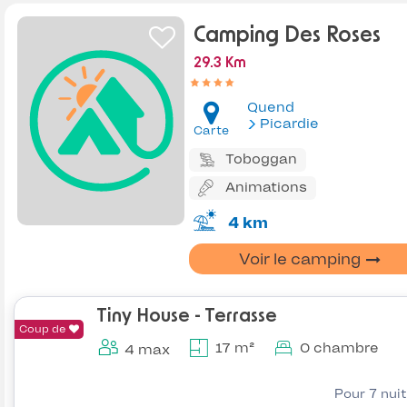
Camping Des Roses
29.3 Km
Quend
Picardie
Carte
Toboggan
Animations
4 km
Voir le camping
Tiny House - Terrasse
Coup de
17 m²
0 chambre
4 max
Pour 7 nui