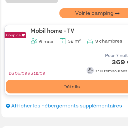
Voir le camping
Mobil home - TV
Coup de
32 m²
3 chambres
6 max
Pour 7 nui
369 
37 €
remboursé
Du 05/09 au 12/09
Détails
Afficher les hébergements supplémentaires