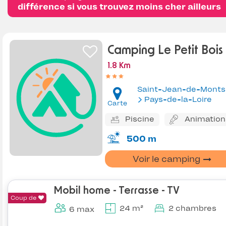
différence si vous trouvez moins cher ailleurs
Camping Le Petit Bois
1.8 Km
Saint-Jean-de-Monts
Pays-de-la-Loire
Carte
Piscine
Animation
500 m
Voir le camping
Mobil home - Terrasse - TV
Coup de
24 m²
2 chambres
6 max