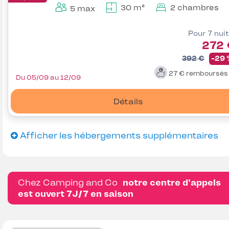
30 m²
2 chambres
5 max
Pour 7 nui
272 
392 €
-29
27 €
remboursé
Du 05/09 au 12/09
Détails
Afficher les hébergements supplémentaires
Chez Camping and Co
notre centre d'appels
est ouvert 7J/7 en saison