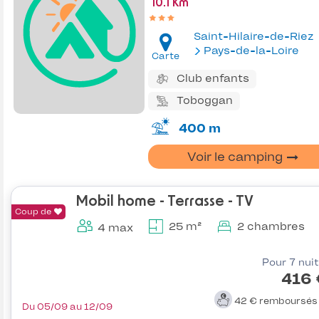
10.1 Km
Saint-Hilaire-de-Riez
Pays-de-la-Loire
Carte
Club enfants
Toboggan
400 m
Voir le camping
Mobil home - Terrasse - TV
Coup de
25 m²
2 chambres
4 max
Pour 7 nui
416 
42 €
remboursé
Du 05/09 au 12/09