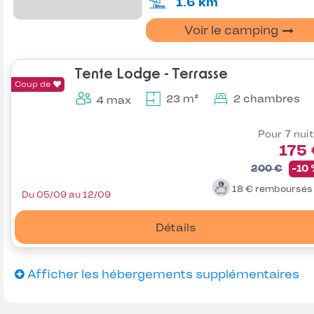
1.6 km
Voir le camping
Tente Lodge - Terrasse
Coup de
23 m²
2 chambres
4 max
Pour 7 nui
175
200 €
-10
18 €
remboursé
Du 05/09 au 12/09
Détails
Afficher les hébergements supplémentaires