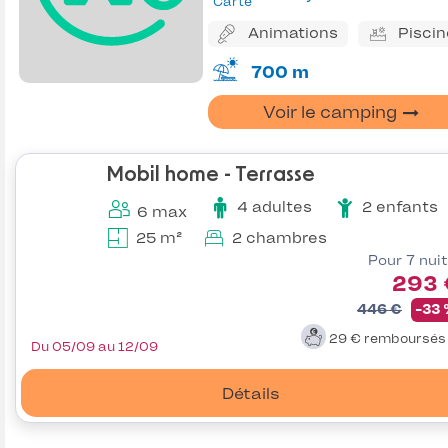
Carte
Animations
Piscin
700 m
Voir le camping
Mobil home - Terrasse
4 adultes
2 enfants
6 max
25 m²
2 chambres
Pour 7 nui
293 
446 €
-33
29 €
remboursé
Du 05/09 au 12/09
Détails