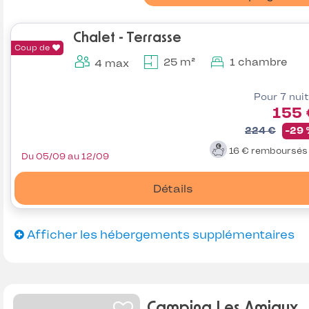
Chalet - Terrasse
Coup de
25 m²
1 chambre
4 max
Pour 7 nui
155 
224 €
-29
16 €
remboursé
Du 05/09 au 12/09
Détails
Afficher les hébergements supplémentaires
Camping Les Amiaux