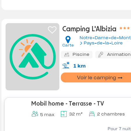
Camping L'Albizia
Notre-Dame-de-Mont
Pays-de-la-Loire
Carte
Piscine
Animation
1 km
Voir le camping
Mobil home - Terrasse - TV
32 m²
2 chambres
5 max
Pour 7 nui