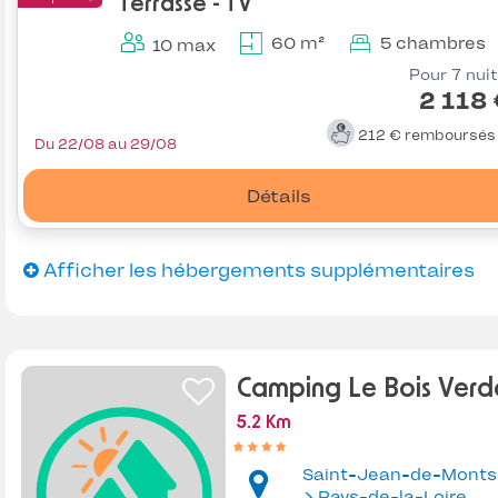
Terrasse - TV
60 m²
5 chambres
10 max
Pour 7 nui
2 118
212 €
remboursé
Du 22/08 au 29/08
Détails
Afficher les hébergements supplémentaires
Camping Le Bois Verd
5.2 Km
Saint-Jean-de-Monts
Pays-de-la-Loire