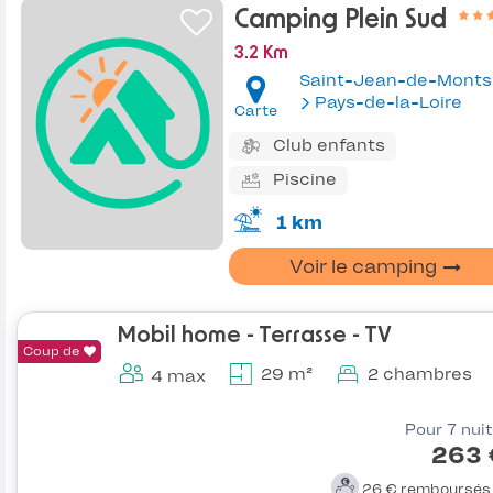
Camping Plein Sud
3.2 Km
Saint-Jean-de-Monts
Pays-de-la-Loire
Carte
Club enfants
Piscine
1 km
Voir le camping
Mobil home - Terrasse - TV
Coup de
29 m²
2 chambres
4 max
Pour 7 nui
263 
26 €
remboursé