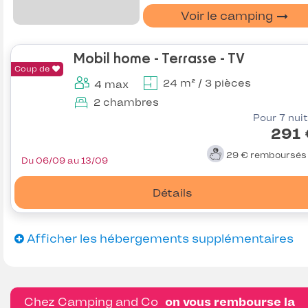
Voir le camping
Mobil home - Terrasse - TV
Coup de
24 m² / 3 pièces
4 max
2 chambres
Pour 7 nui
291 
29 €
remboursé
Du 06/09 au 13/09
Détails
Afficher les hébergements supplémentaires
Chez Camping and Co
on vous rembourse la