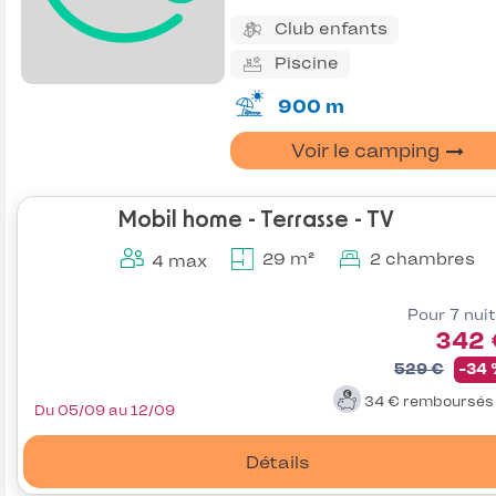
Club enfants
Piscine
900 m
Voir le camping
Mobil home - Terrasse - TV
29 m²
2 chambres
4 max
Pour 7 nui
342 
529 €
-34
34 €
remboursé
Du 05/09 au 12/09
Détails