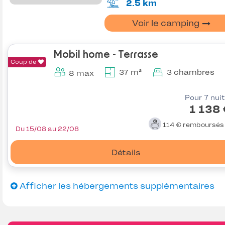
2.5 km
Voir le camping
Mobil home - Terrasse
Coup de
37 m²
3 chambres
8 max
Pour 7 nui
1 138
114 €
remboursé
Du 15/08 au 22/08
Détails
Afficher les hébergements supplémentaires