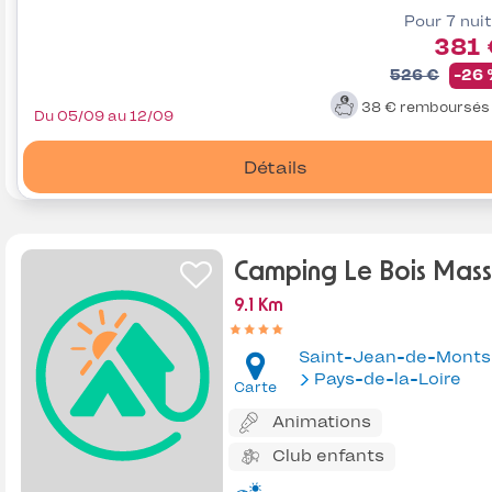
Pour 7 nui
381 
526 €
-26
38 €
remboursé
Du 05/09 au 12/09
Détails
Camping Le Bois Mas
9.1 Km
Saint-Jean-de-Monts
Pays-de-la-Loire
Carte
Animations
Club enfants