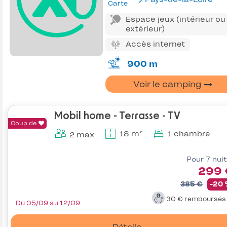
Carte
Espace jeux (intérieur ou
extérieur)
Accès internet
900 m
Voir le camping
Mobil home - Terrasse - TV
Coup de
18 m²
1 chambre
2 max
Pour 7 nui
299 
385 €
-20
30 €
remboursé
Du 05/09 au 12/09
Détails