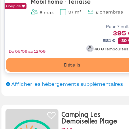
Mobil home - Terrasse
Coup de
37 m²
2 chambres
6 max
Pour 7 nui
395 
581 €
-30
40 €
remboursé
Du 05/09 au 12/09
Détails
Afficher les hébergements supplémentaires
Camping Les
Demoiselles Plage