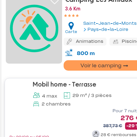
3.6 Km
Saint-Jean-de-Monts
Pays-de-la-Loire
Carte
Animations
Piscin
800 m
Voir le camping
Mobil home - Terrasse
29 m² / 3 pièces
4 max
2 chambres
Pour 7 nui
276 
387,73 €
-29
28 €
remboursé