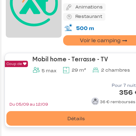
Animations
Restaurant
500 m
Voir le camping
Mobil home - Terrasse - TV
Coup de
29 m²
2 chambres
5 max
Pour 7 nui
356 
36 €
remboursé
Du 05/09 au 12/09
Détails