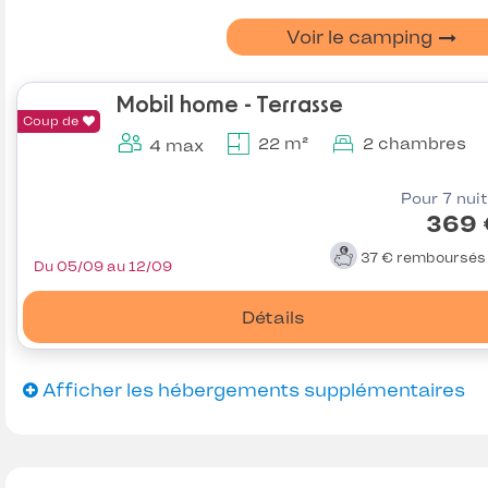
Voir le camping
Mobil home - Terrasse
Coup de
22 m²
2 chambres
4 max
Pour 7 nui
369 
37 €
remboursé
Du 05/09 au 12/09
Détails
Afficher les hébergements supplémentaires