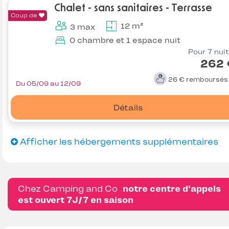
Chalet - sans sanitaires - Terrasse
Coup de
12 m²
3 max
0 chambre et 1 espace nuit
Pour 7 nui
262 
26 €
remboursé
Du 05/09 au 12/09
Détails
Afficher les hébergements supplémentaires
Chez Camping and Co
notre centre d'appels
est ouvert 7J/7 en saison