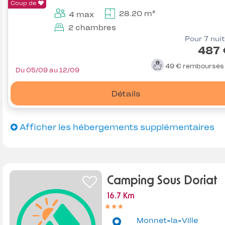
Coup de
28.20 m²
4 max
2 chambres
Pour 7 nui
487 
49 €
remboursé
Du 05/09 au 12/09
Détails
Afficher les hébergements supplémentaires
Camping Sous Doriat
16.7 Km
Monnet-la-Ville