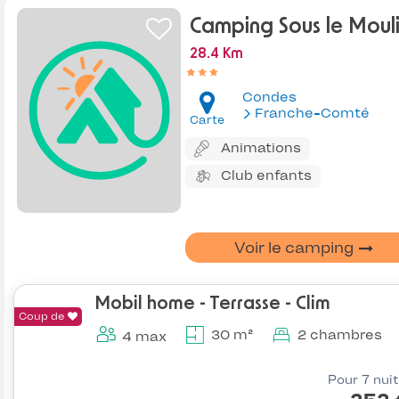
Camping Sous le Moul
28.4 Km
Condes
Franche-Comté
Carte
Animations
Club enfants
Voir le camping
Mobil home - Terrasse - Clim
Coup de
30 m²
2 chambres
4 max
Pour 7 nui