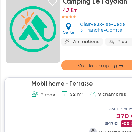
Camping Le Fayolan
4.7 Km
Clairvaux-les-Lacs
Franche-Comté
Carte
Animations
Piscin
Voir le camping
Mobil home - Terrasse
32 m²
3 chambres
6 max
Pour 7 nui
370 
847 €
-55