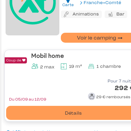
Franche-Comté
Carte
Animations
Bar
Voir le camping
Mobil home
Coup de
19 m²
1 chambre
2 max
Pour 7 nui
292 
29 €
remboursé
Du 05/09 au 12/09
Détails