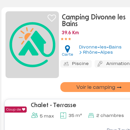
Camping Divonne les
Bains
39.6 Km
Divonne-les-Bains
Rhône-Alpes
Carte
Piscine
Animation
Voir le camping
Chalet - Terrasse
Coup de
35 m²
2 chambres
5 max