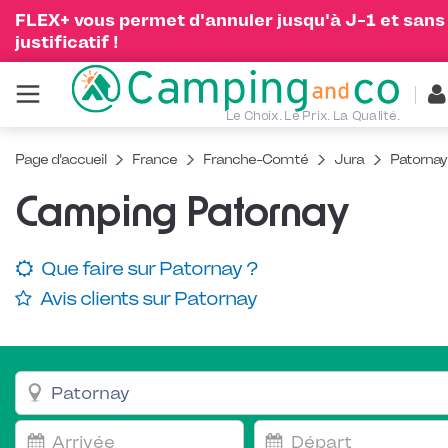
FLEX+ vous permet d'annuler jusqu'à J-1 et sans
justificatif !
Le Choix. Le Prix. La Qualité.
Page d'accueil
France
Franche-Comté
Jura
Patornay
Camping Patornay
Que faire sur Patornay ?
Avis clients sur Patornay