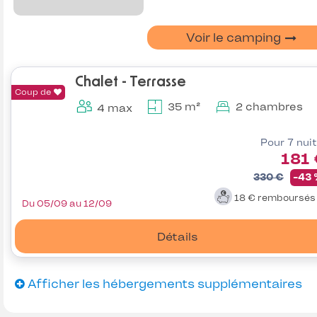
Voir le camping
Chalet - Terrasse
Coup de
35 m²
2 chambres
4 max
Pour 7 nui
181
330 €
-43
18 €
remboursé
Du 05/09 au 12/09
Détails
Afficher les hébergements supplémentaires