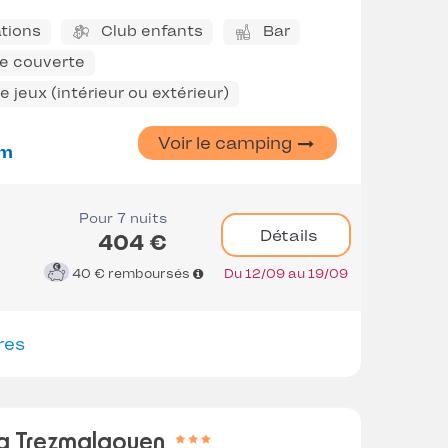
tions
Club enfants
Bar
ne couverte
 jeux (intérieur ou extérieur)
Voir le camping
km
Pour 7 nuits
Détails
404 €
40 €
remboursés
Du 12/09 au 19/09
res
g Trezmalaouen