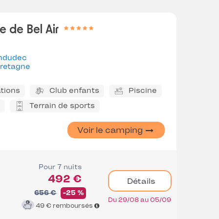
 de Bel Air
ndudec
retagne
tions
Club enfants
Piscine
Terrain de sports
Voir le camping
Pour 7 nuits
492 €
Détails
656 €
-25 %
Du 29/08 au 05/09
49 €
remboursés