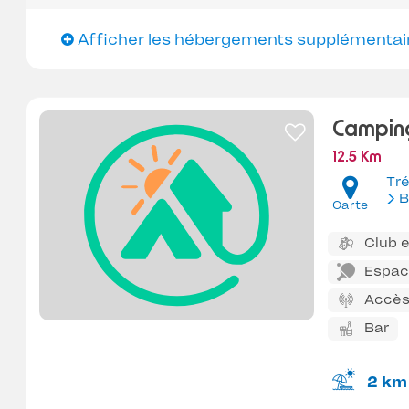
Afficher les hébergements supplémentai
Camping
12.5 Km
Tr
B
Carte
Club 
Espace
Accès
Bar
2 km