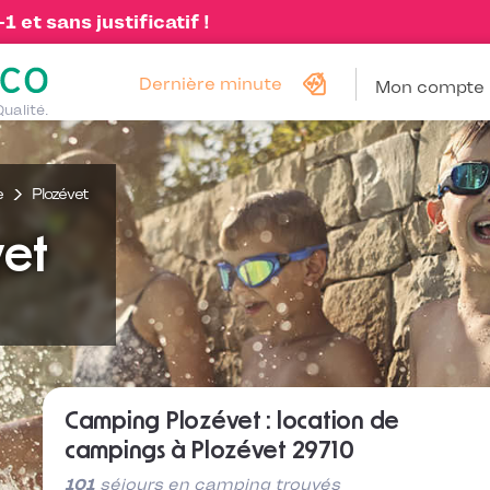
 et sans justificatif !
Dernière minute
Mon compte
Qualité.
e
Plozévet
et
Camping Plozévet : location de
campings à Plozévet 29710
101
séjours en camping trouvés