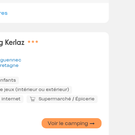
res
 Kerlaz
éguennec
retagne
enfants
 jeux (intérieur ou extérieur)
 internet
Supermarché / Épicerie
Voir le camping