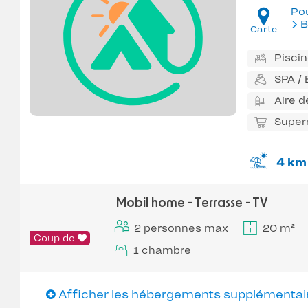
Po
B
Carte
Pisci
SPA /
Aire d
Super
4 km
Mobil home - Terrasse - TV
2 personnes max
20 m²
Coup de
1 chambre
Afficher les hébergements supplémentai