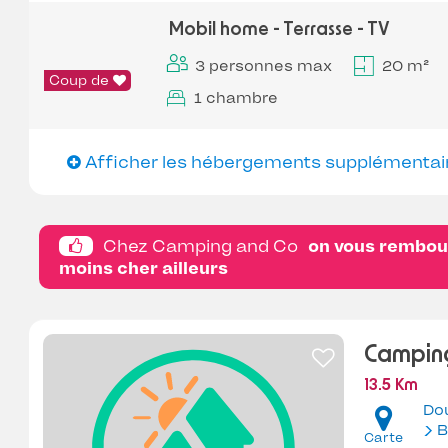
Mobil home - Terrasse - TV
3 personnes max
20 m²
Coup de
1 chambre
Afficher les hébergements supplémentai
Chez Camping and Co
on vous rembour
moins cher ailleurs
Camping
13.5 Km
Do
B
Carte