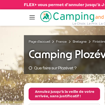
FLEX+ vous permet d'annuler jusqu'à J-1
Le Choix. Le Prix. La 
Page d'accueil
France
Bretagne
Finistèr
Camping Plozév
Que faire sur Plozévet ?
Annulez jusqu'à la veille de votre
arrivée, sans justificatif !