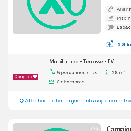
Anima
Pisci
Espace
1.8 
Mobil home - Terrasse - TV
5 personnes max
28 m²
Coup de
2 chambres
Afficher les hébergements supplémentai
Campin