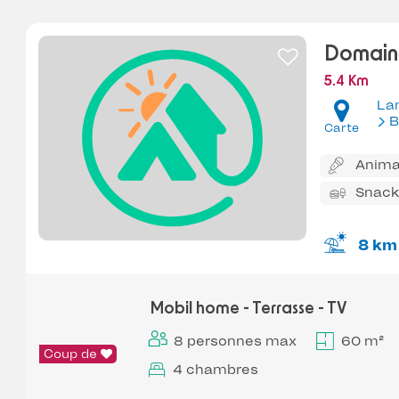
Domaine
5.4 Km
La
B
Carte
Anima
Snack
8 km
Mobil home - Terrasse - TV
8 personnes max
60 m²
Coup de
4 chambres