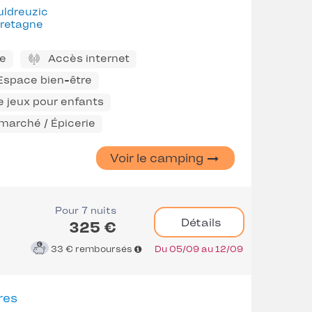
uldreuzic
retagne
ne
Accès internet
 Espace bien-être
e jeux pour enfants
marché / Épicerie
Voir le camping
Pour 7 nuits
Détails
325 €
33 €
remboursés
Du 05/09 au 12/09
res