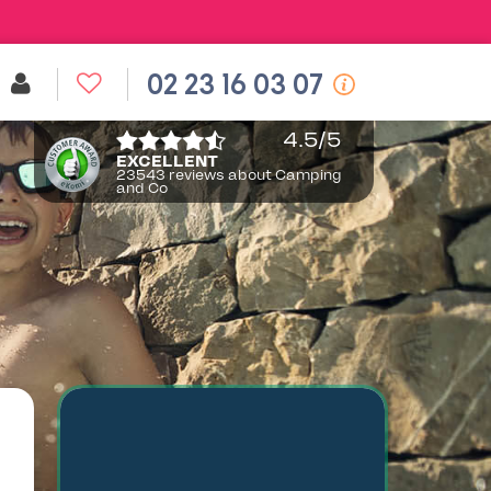
02 23 16 03 07
4.5
/5
EXCELLENT
23543 reviews about Camping
and Co