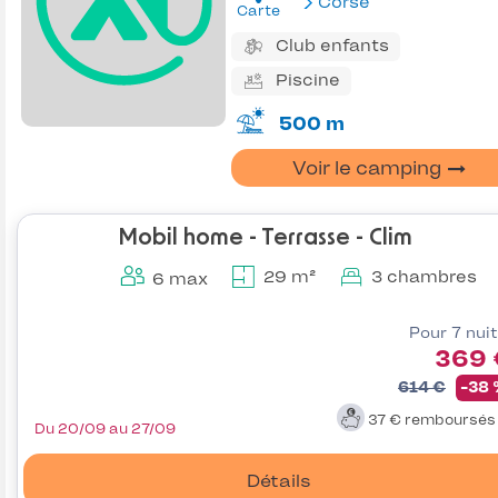
Corse
Carte
Club enfants
Piscine
500 m
Voir le camping
Mobil home - Terrasse - Clim
29 m²
3 chambres
6 max
Pour 7 nui
369 
614 €
-38
37 €
remboursé
Du 20/09 au 27/09
Détails