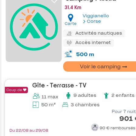
31.4 Km
Viggianello
Corse
Carte
Activités nautiques
Accès internet
500 m
Voir le camping
Gîte - Terrasse - TV
Coup de
9 adultes
2 enfants
11 max
50 m²
3 chambres
Pour 7 nui
901 
90 €
remboursé
Du 22/08 au 29/08