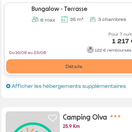
Bungalow - Terrasse
35 m²
3 chambres
6 max
Pour 7 nui
1 217
122 €
remboursé
Du 16/08 au 23/08
Détails
Afficher les hébergements supplémentaires
Camping Olva
25.9 Km