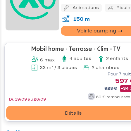
Animations
Piscin
150 m
Voir le camping
Mobil home - Terrasse - Clim - TV
4 adultes
2 enfants
6 max
33 m² / 3 pièces
2 chambres
Pour 7 nui
597 
923 €
-34
60 €
remboursé
Du 19/09 au 26/09
Détails