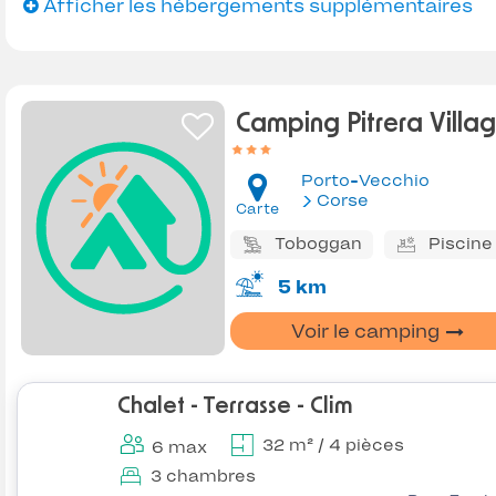
Afficher les hébergements supplémentaires
Camping Pitrera Villa
Porto-Vecchio
Corse
Carte
Toboggan
Piscine
5 km
Voir le camping
Chalet - Terrasse - Clim
32 m² / 4 pièces
6 max
3 chambres