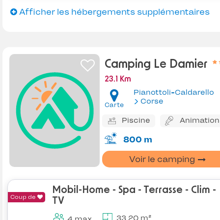
Afficher les hébergements supplémentaires
Camping Le Damier
23.1 Km
Pianottoli-Caldarello
Corse
Carte
Piscine
Animation
800 m
Voir le camping
Mobil-Home - Spa - Terrasse - Clim -
Coup de
TV
33.20 m²
4 max