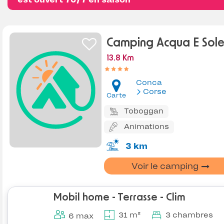
Camping Acqua E Sol
13.8 Km
Conca
Corse
Carte
Toboggan
Animations
3 km
Voir le camping
Mobil home - Terrasse - Clim
31 m²
3 chambres
6 max