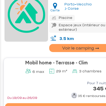
Porto-Vecchio
Corse
Carte
Piscine
Espace jeux (intérieur ou
extérieur)
3.5 km
Voir le camping
Mobil home - Terrasse - Clim
29 m²
3 chambres
6 max
Pour 7 nui
345 
35 €
remboursé
Du 19/09 au 26/09