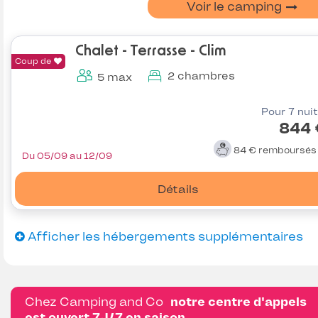
Voir le camping
Chalet - Terrasse - Clim
Coup de
2 chambres
5 max
Pour 7 nui
844 
84 €
remboursé
Du 05/09 au 12/09
Détails
Afficher les hébergements supplémentaires
Chez Camping and Co
notre centre d'appels
est ouvert 7J/7 en saison