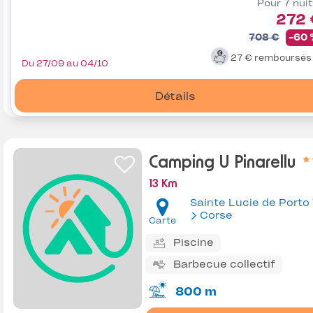
Pour 7 nui
272 
708 €
-60
27 €
remboursé
Du 27/09 au 04/10
Détails
Camping U Pinarellu
13 Km
Corse
Carte
Piscine
Barbecue collectif
800 m