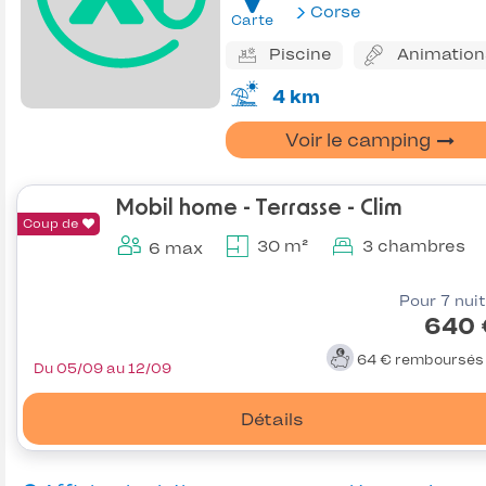
Corse
Carte
Piscine
Animation
4 km
Voir le camping
Mobil home - Terrasse - Clim
Coup de
30 m²
3 chambres
6 max
Pour 7 nui
640 
64 €
remboursé
Du 05/09 au 12/09
Détails