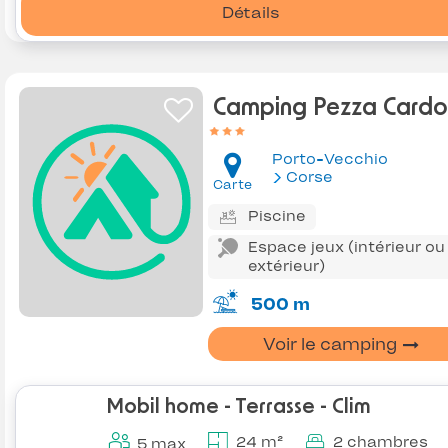
Détails
Camping Pezza Cardo
Porto-Vecchio
Corse
Carte
Piscine
Espace jeux (intérieur ou
extérieur)
500 m
Voir le camping
Mobil home - Terrasse - Clim
24 m²
2 chambres
5 max