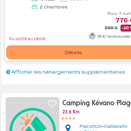
2 chambres
Pour 7 nui
776 
889 €
-10
78 €
remboursé
Du 12/09 au 19/09
Détails
Afficher les hébergements supplémentaires
Camping Kévano Plag
23.6 Km
Pianottoli-Caldarello