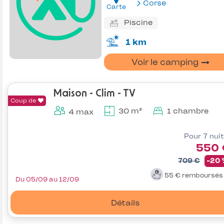
Corse
Carte
Piscine
1 km
Voir le camping
Maison - Clim - TV
Coup de
30 m²
1 chambre
4 max
Pour 7 nui
550 
709 €
-20
55 €
remboursé
Du 05/09 au 12/09
Détails