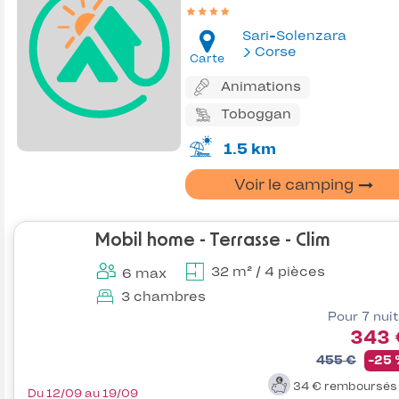
Sari-Solenzara
Corse
Carte
Animations
Toboggan
1.5 km
Voir le camping
Mobil home - Terrasse - Clim
32 m² / 4 pièces
6 max
3 chambres
Pour 7 nui
343 
455 €
-25
34 €
remboursé
Du 12/09 au 19/09