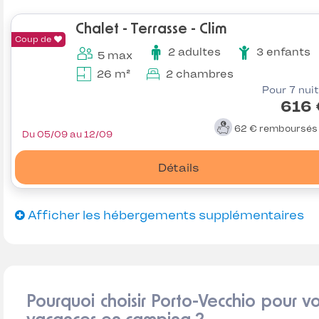
Chalet - Terrasse - Clim
Coup de
2 adultes
3 enfants
5 max
26 m²
2 chambres
Pour 7 nui
616 
62 €
remboursé
Du 05/09 au 12/09
Détails
Afficher les hébergements supplémentaires
Pourquoi choisir Porto-Vecchio pour v