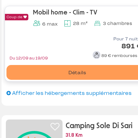
Mobil home - Clim - TV
Coup de
28 m²
3 chambres
6 max
Pour 7 nui
891 
89 €
remboursé
Du 12/09 au 19/09
Détails
Afficher les hébergements supplémentaires
Camping Sole Di Sari
31.8 Km